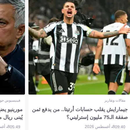
مقالات وتقارير
فينيسيوس جون
جيمارايش يقلب حسابات أرتيتا.. من يدفع ثمن
مورينيو يض
صفقة الـ75 مليون إسترليني؟
يُبنى ريال 
8 أغسطس 2026
8 أغسطس 2026
05:49
09:40