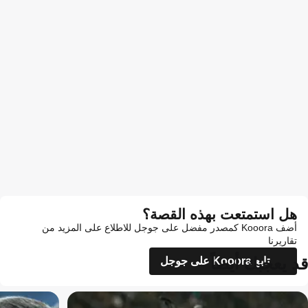
هل استمتعت بهذه القصة؟
أضف Kooora كمصدر مفضل على جوجل للاطلاع على المزيد من
تقاريرنا
قد يعجبك أيضاً
تابع Kooora على جوجل