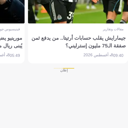
مقالات وتقارير
فينيسيوس جون
جيمارايش يقلب حسابات أرتيتا.. من يدفع ثمن
مورينيو يض
صفقة الـ75 مليون إسترليني؟
يُبنى ريال 
8 أغسطس 2026
8 أغسطس 2026
05:49
09:40
إعلان