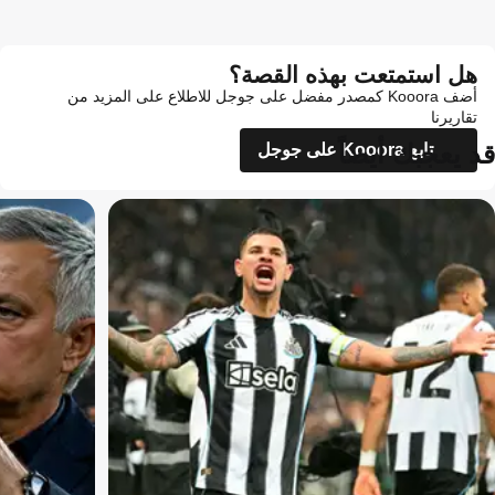
هل استمتعت بهذه القصة؟
أضف Kooora كمصدر مفضل على جوجل للاطلاع على المزيد من
تقاريرنا
قد يعجبك أيضاً
تابع Kooora على جوجل