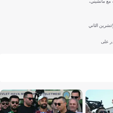
مليون يورو مقابل إنهاء علاقته مع مانشيني،
حدة في أول مباراة رسمية مع السد وستكون أمام الوحدة الإماراتي، يوم 24 نوفمبر/تشرين الثاني
در على