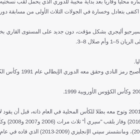
ه محليا وقاريا بعد بداية مخيبة للدوري الذي يحمل لقب نسختيه 
م، فيما اكتفى بتعادل وخسارة في الجولات الثلاث الأولى من مسابقة دو
ه سيرجيو أليجري بشكل مؤقت، دون جديد على المستوى القاري بخسا
وبدأ مسيرته كلاعب في بولونيا ثم لمع بشدة مع سامبدور
2004) وتوج معه باللقب ذاته (2004)، و