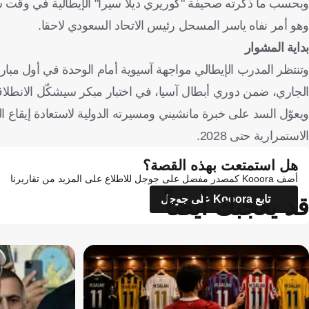
وهو أمر نفاه ياسر المسحل رئيس الاتحاد السعودي لاحقا.
بداية المشوار
الجاري، ضمن دوري أبطال آسيا، في اختبار مبكر سيشكّل الانطلاقة
ويعوّل السد على خبرة مانشيني ومسيرته الدولية لاستعادة إيقاع 
الاستمرارية حتى 2028.
هل استمتعت بهذه القصة؟
أضف Kooora كمصدر مفضل على جوجل للاطلاع على المزيد من تقاريرنا
قد يعجبك أيضاً
تابع Kooora على جوجل