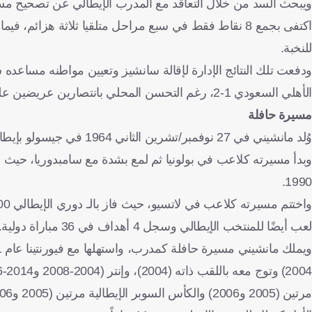
ويبحث السد من خلال التعاقد مع المدرب الإيطالي عن تصحيح مسار
اكتفى بجمع 8 نقاط فقط في سبع مراحل متلقيا ثلاثة هزائ
للنخبة.
ودفعت تلك النتائج الإدارة لإقالة سانشيز وتعيين مواطنه مساعد
الأهلي السعودي 1-2، رغم التحسن المحلي بانتصارين عريضين على الريان 5–1 وأم صلال 8–3.
مسيرة حافلة
وُلد مانشيني في 27 نوفمبر/تشرين الثاني 1964 في جيسولو بإيطاليا.
1990.
واختتم مسيرته كلاعب في لاتسيو، حيث فاز بالـ دوري الإيطالي 2000 وكأس الكؤوس الأوروبية 1999.
لعب أيضًا للمنتخب الإيطالي وسجل 4 أهداف في 36 مباراة دولية.