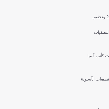
وتولى مانشيني تدريب منتخب بلاده في الفترة من أيار/مايو 2018 إلى آب/أغسطس 2023، وقاده إلى الفوز بكأس أوروبا صيف 2021 وتحقيق
يدة في التصفيات
لات مقابل 6 هزائم، حيث كانت نهائيات كأس آسيا
مباريات في الدور الحاسم من التصفيات الآسيوية