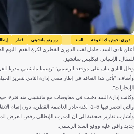
Getty Images
دوري نجوم بنك الدوحة
السد
روبرتو مانشيني
قطر
إيطالي
أعلن نادي السد، حامل لقب الدوري القطري لكرة القدم، اليوم ال
للمقال، الإسباني فيكليس سانشيز.
وقال النادي بيان على موقعه الرسمي: "رسميا مانشيني مدربا للفر
وأضاف: "يأتي هذا التعاقد في إطار سعي إدارة النادي لتعزيز الج
الإنجازات".
وكانت إدارة السد دخلت في مفاوضات مع مانشيني منذ فترة، حيث 
والتي انتصر فيها 5–1، لكنه غادر العاصمة القطرية دون إتمام الاتفاق.
وأشارت تقارير صحفية الى أن المدرب الإيطالي رفض العرض المالي 
جديد وافق عليه ووقع العقد الرسمي.