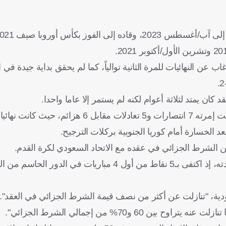
لمنتخب الوطني فشل أيضاً في التأهل لكأس العالم 2022، وغاب عن النهائيات للمرة الثانية توالياً، كما لم يحقق بداية ج
وقاد مانشيني المنتخب السعودي في 18 مباراة، وحقق الأخضر تحت إمرته 7 انتصارات و5 تعاد
ن الشرط الجزائي في عقده مع الاتحاد السعودي لكرة القدم.
وجاء رحيل مانشيني بسبب سوء نتائج المنتخب السعودي تحت قيادته، إذ اكتفى بـ5 نقاط من أول 4 
دية، "تنازلت عن أكثر من نصف قيمة الشرط الجزائي في العقد".
و70% من إجمالي الشرط الجزائي".