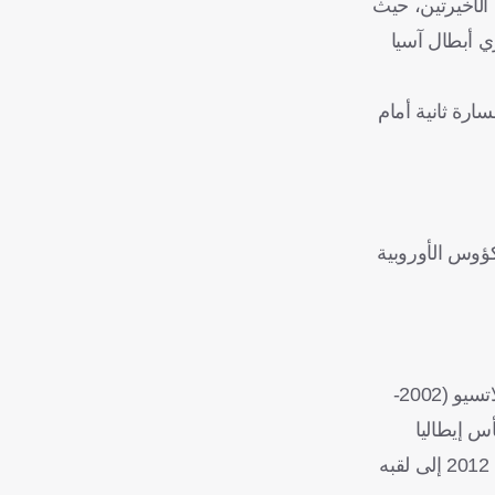
الأخيرتين، حيث
ري أبطال آسيا
رة ثانية أمام
يا، حيث أصبح رمز النادي وحقق معه الدوري الإيطالي عام 1991 وكأس الكؤوس الأوروبية
ويملك مانشيني مسيرة حافلة كمدرب، واستهلها مع فيورنتينا عام 2001 وتوج معه بطلا للكأس المحلية في العام ذاته، قبل أن يقود لاتسيو (2002-
إنتر (2004-2008 و2014-2016) وفاز بلقب "سيري أ" ثلاث مرات (2006 و2007 و2008) وكأس إيطاليا
مرتين (2005 و2006) والكأس السوبر الإيطالية مرتين (2005 و2006)، ومانشستر سيتي الإنجليزي (2009-2013) الذي قاده في عام 2012 إلى لقبه