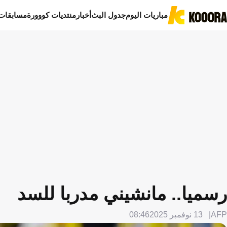
مباريات اليوم
جدول البث
أخبار
منتديات كووورة
مسابقات
رسميا.. مانشيني مدربا للسد
AFP
13 نوفمبر 2025
08:46