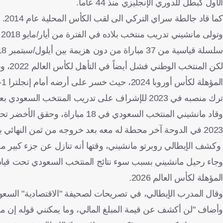
الأول كبطل للدوري الإنجليزي منذ 44 عاماً.
كما قاد جالطة سراي التركي الى لقب الكأس المحلية عام 2014.
سلسلة قياسية من 37 مباراة من دون هزيمة بين أيلول/سبتمبر 2018 وتشرين الأول/أكتوبر 2021.
لكن ا
المؤهلة لكأس أوروبا 2024، حيث خسر على أرضه أمام إنجلترا 1-2.
ترك منصبه في 2023 للإشراف على تدريب المنتخب السعودي بعقد كان يمتد لثلاثة أعوام لكنه لم يستمر إلا عاما واحدا.
2023 في الدوحة آخر محطة له معه بعد خروجه من ثمن النهائي بعد الخسارة أمام كوريا الجنوبية بركلات الترجيح.
وكشف الإيطالي روبرتو مانشيني، وقتها أنه تنازل عن جزء كبير م
المؤهلة لكأس العالم 2026.
وقال المدرب الإيطالي، في تصريحات لصحيفة "الاقتصادية" السعو
وأضاف "لن أكشف عن قيمة المبلغ المالي، وما يمكنني قوله إن ما تنازلت عنه يتراوح بين 60 