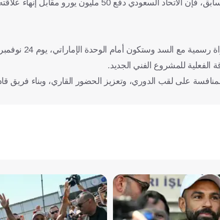
وبحسب ما ذكرته صحيفة "كوريري ديلا سيرا" الإيطالية في وقت سابق، فإن الاتحاد السعودي دفع 50 
وتنتظر المدرب الإيطالي مواجهة آسيوية أمام الو
 الفعلية للمشروع الفني الجديد.
المنافسة على لقب الدوري، وتعزيز الحضور القاري، وبناء فريق قا