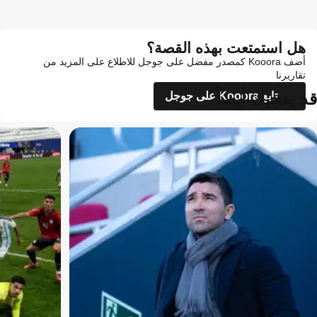
هل استمتعت بهذه القصة؟
أضف Kooora كمصدر مفضل على جوجل للاطلاع على المزيد من
تقاريرنا
قد يعجبك أيضاً
تابع Kooora على جوجل