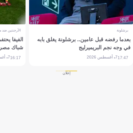
برشلونة
الأرجنتين ضد 
بعدما رفضه قبل عامين.. برشلونة يغلق بابه
الفيفا يحتفي
في وجه نجم البريميرليج
شباك مصر
7 أغسطس 2026
7 أغسطس 2026
16:17
17:47
إعلان