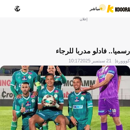
مباشر
إعلان
رسميا.. فادلو مدربا للرجاء
كووورة
21 سبتمبر 2025
10:17