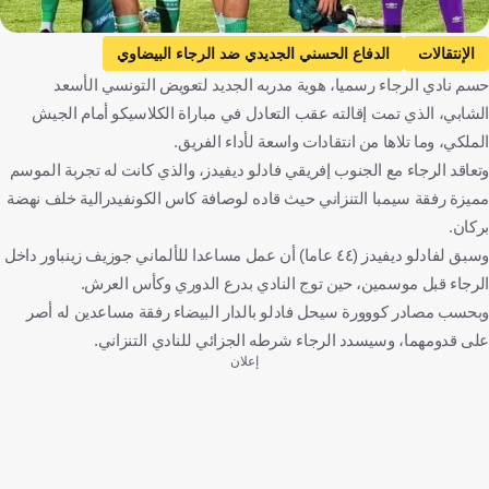
الإنتقالات
الدفاع الحسني الجديدي ضد الرجاء البيضاوي
حسم نادي الرجاء رسميا، هوية مدربه الجديد لتعويض التونسي الأسعد
الدفاع الحسني الجديدي
الرجاء البيضاوي
الشابي، الذي تمت إقالته عقب التعادل في مباراة الكلاسيكو أمام الجيش
الدوري المغربي الممتاز
فادلو دايفيدس
المغرب
كرة قدم
الملكي، وما تلاها من انتقادات واسعة لأداء الفريق.
وتعاقد الرجاء مع الجنوب إفريقي فادلو ديفيدز، والذي كانت له تجربة الموسم
مميزة رفقة سيمبا التنزاني حيث قاده لوصافة كاس الكونفيدرالية خلف نهضة
بركان.
وسبق لفادلو ديفيدز (٤٤ عاما) أن عمل مساعدا للألماني جوزيف زينباور داخل
الرجاء قبل موسمين، حين توج النادي بدرع الدوري وكأس العرش.
وبحسب مصادر كووورة سيحل فادلو بالدار البيضاء رفقة مساعدين له أصر
على قدومهما، وسيسدد الرجاء شرطه الجزائي للنادي التنزاني.
إعلان