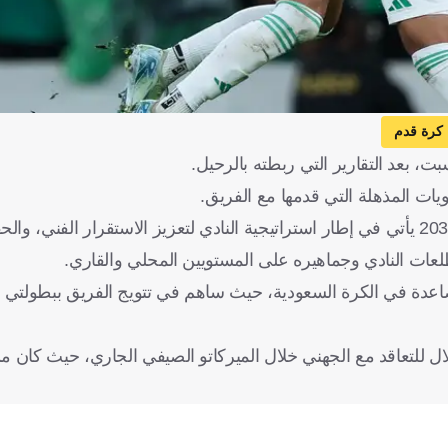
كرة قدم
ت، بعد التقارير التي ربطته بالرحيل.
وأكد الأهلي عبر موقعه الرسمي أن تمديد عقد الجهني حتى عام 2030 يأتي في إطار استراتيجية النادي لتعزيز الاستقرار ا
لعات النادي وجماهيره على المستويين المحلي والقاري.
الصاعدة في الكرة السعودية، حيث ساهم في تتويج الفريق ببطولتي
ال للتعاقد مع الجهني خلال الميركاتو الصيفي الجاري، حيث كان م