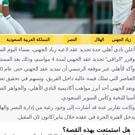
Getty Images
زياد الجهني
الهلال
النصر
المملكة العربية السعودية
أعلن نادي أهلي جدة تجديد عقد لاعبه زياد الجهني، مساء اليوم السب
وقرر "الراقي" تجديد عقد الجهني لمدة 4 مواسم، وذلك بعد المستويات المذهلة التي قدمها مع الفريق.
العناصر التي تملك قيمة عالية داخل الفريق، وتسهم في تحقيق تط
ويعد الجهني أحد أبرز مواهب أكاديمية النادي الأهلي، والجواهر 
آسيا للنخبة وكأس السوبر السعودي.
وكانت تقارير عدة قد أشارت إلى وجود رغبة من إدارة النصر والهل
يدخل الفترة الحرة في عقده خلال يناير/كانون ثان المقبل.
هل استمتعت بهذه القصة؟