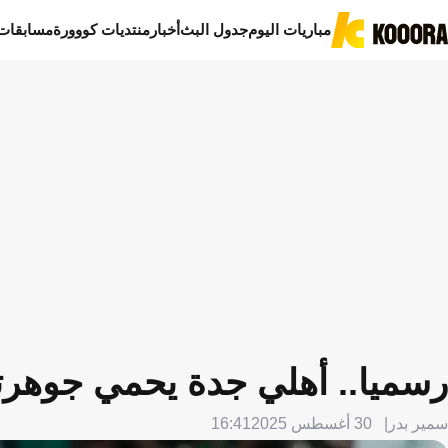
مباريات اليوم
جدول البث
أخبار
منتديات كووورة
مسابقات
رسميا.. أهلي جدة يحمي جوهرته
سمير بدر
30 أغسطس 2025
16:41