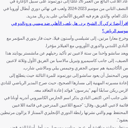
عاد اللاعب البالغ من العمر 26 عامًا إلى دورتموند على سبيل الإعارة في
النصف الثاني من موسم 2023-2024 ولعب في نهائي دوري أبطال أوروبا في
ذلك العام، والذي هزم فيه الفريق الألماني على يد ريال مدريد.
اقرأ أيضا: تركي آل الشيخ يرد.. هل يلعب الأهلي ضد ميسي ورونالدو في
موسم الرياض؟
وخرج معارا مرتين، إلى تشيلسي وأستون فيلا، حيث فاز بدوري المؤتمر مع
النادي اللندني والدوري الأوروبي مع الفيلانز مؤخرا.
ويعد سانشو واحدا من ستة لاعبين تم تأكيد رحيلهم عن مانشستر يونايتد هذا
الصيف، إلى جانب كاسيميرو وتيريل مالاسيا من الفريق الأول وثلاثة لاعبين
من الأكاديمية هم سوني الجفري وجيمس بيلي ومالاشي شارب.
ومن المحتمل أن يعود سانشو إلى دورتموند للمرة الثالثة حيث يتطلع إلى
إعادة مسيرته المهنية إلى مسارها الصحيح، حيث صرح المدير الرياضي للنادي
لارس ريكن سابقًا أنهم "يدرسون" فوائد إعادة التعاقد معه.
على جانب آخر، اكتفى النادي بذكر اسم الحارس الكاميروني أندريه أونانا في
قائمة لاعبي الفريق، وقال: "جميع اللاعبين المدرجين في قائمة اللاعبين
المحتفظ بهم والتي نشرتها رابطة الدوري الإنجليزي الممتاز لا يزالون مرتبطين
بعقود".
وينتظر يونايتد مناقشة أي عرض مناسب سيصل من أجل أونانا الذي قضى