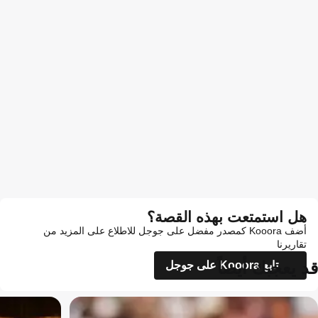
هل استمتعت بهذه القصة؟
أضف Kooora كمصدر مفضل على جوجل للاطلاع على المزيد من
تقاريرنا
قد يعجبك أيضاً
تابع Kooora على جوجل