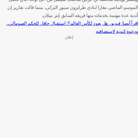
الموسم الماضي معارا لنادي طرابزون سبور التركي، بينما قالت تقارير إن
أندية عدة مهتمة بخدماته منها فريقه السابق إنتر ميلان.
اقرأ أيضا: فيديو.. هل يعود لكأس العالم؟: استقبال حافل للحكم الصومالي..
ودعوة كندية لاستضافته
إعلان