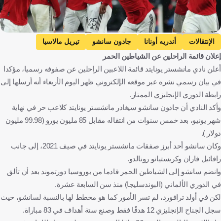
Getty Images
الإنتقالات
أندريه أونانا
جادون سانشو
تيريل مالاسيا
إعلان قائمة الراحلين عن الشياطين الحمر
كاسيميرو
الكاميرون
إنجلترا
هولندا
البرازيل
كرة قدم
أعلن نادي مانشستر يونايتد قائمة اللاعبين الراحلين عن صفوفه رسميا، مؤكدا
في بيان رسمي نشره عبر موقعه الإلكتروني ظهر اليوم الأربعاء أنه أرسلها إلى
رابطة الدوري الإنجليزي الممتاز.
وأكد النادي أن جادون سانشو سيغادر مانشستر يونايتد كلاعب حر في نهاية
شهر يونيو، بعد خمس سنوات من انتقاله مقابل 85 مليون يورو (99.98 مليون
دولار ).
وكان سانشو أحد أبرز صفقات مانشستر يونايتد في صيف 2021، إلى جانب
رافائيل فاران وكريستيانو رونالدو.
وانضم سانشو إلى الشياطين الحمر قادما من بوروسيا دورتموند بعد أن تألق
في الدوري الألماني (البوندسليجا) منذ سن السابعة عشرة.
لكن في أولد ترافورد، لم تسر الأمور كما هو مخطط لها بالنسبة لسانشو، حيث
سجل الجناح الإنجليزي 12 هدفًا فقط وصنع ستة أهداف في 83 مباراة.