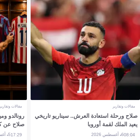
مقالات وتقارير
مقالات وتقارير
صلاح ورحلة استعادة العرش.. سيناريو تاريخي
رونالدو وم
يعيد الملك لقمة أوروبا
صلاح عن ك
6 أغسطس 2026
5 أغسطس 2026
17:29
08:04