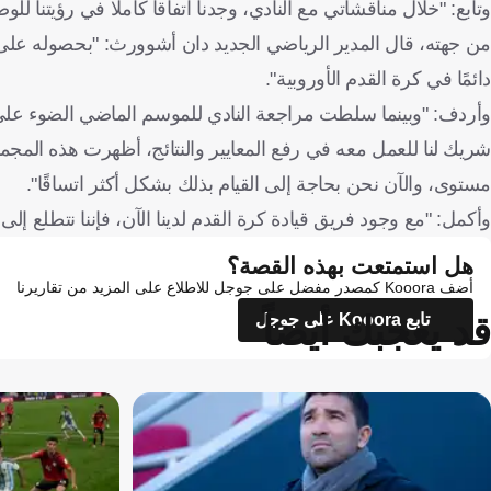
وتابع: "خلال مناقشاتي مع النادي، وجدنا اتفاقا كاملا في رؤيتنا لل
من جهته، قال المدير الرياضي الجديد دان أشوورث: "بحصوله على 
دائمًا في كرة القدم الأوروبية".
وأردف: "وبينما سلطت مراجعة النادي للموسم الماضي الضوء على
شريك لنا للعمل معه في رفع المعايير والنتائج، أظهرت هذه المجم
مستوى، والآن نحن بحاجة إلى القيام بذلك بشكل أكثر اتساقًا".
وأكمل: "مع وجود فريق قيادة كرة القدم لدينا الآن، فإننا نتطلع إل
هل استمتعت بهذه القصة؟
أضف Kooora كمصدر مفضل على جوجل للاطلاع على المزيد من تقاريرنا
قد يعجبك أيضاً
تابع Kooora على جوجل