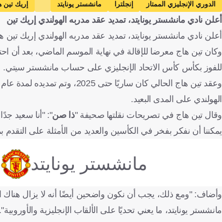
الدوري الإنجليزي الممتاز
إنجلترا
مانشستر يونايتد
إريك تين ه
أعلن نادي مانشستر يونايتد، تمديد عقد مدربه الهولندي إريك تين
أعلن نادي مانشستر يونايتد، تمديد عقد مدربه الهولندي إريك تين هاج
وكان تين هاج معرضا للإقالة في نهاية الموسم الماضي، بعد أن احتل
للفوز بكأس كأس الاتحاد الإنجليزي على حساب مانشستر سيتي.
وعقد تين هاج الحالي كان ساريًا
الهولندي على المدى البعيد.
وقال تين هاج في تصريحات نقلتها صحيفة "
ذا صن
": "أنا سعيد جدً
يمكننا أن نفكر بفخر في الكأسين والعديد من الأمثلة على التقدم ب
مانشستر يونايتد
وأضاف: "ومع ذلك، يجب أن نكون واضحين أيضًا أنه لا يزال هناك ا
مانشستر يونايتد، ما يعني تحديًا على الألقاب الإنجليزية والأوروبية".