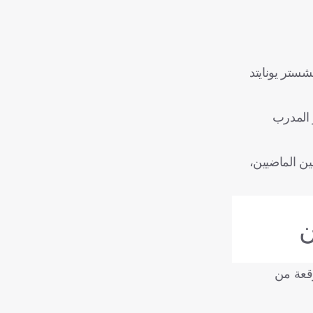
شستر يونايتد
مرار المدرب
مين الماضيين،
ن
وقعة من