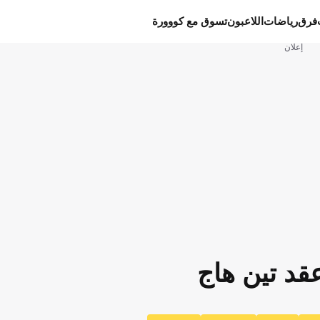
فرق
رياضات
اللاعبون
تسوق مع كووورة
إعلان
عقد تين هاج