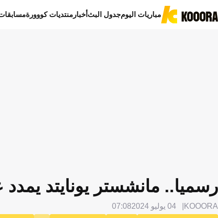
مباريات اليوم
جدول البث
أخبار
منتديات كووورة
مسابقات
رسميا.. مانشستر يونايتد يمدد 
KOOORA
04 يوليو 2024
07:08