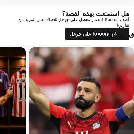
هل استمتعت بهذه القصة؟
أضف Kooora كمصدر مفضل على جوجل للاطلاع على المزيد من
تقاريرنا
قد يعجبك أيضاً
تابع Kooora على جوجل