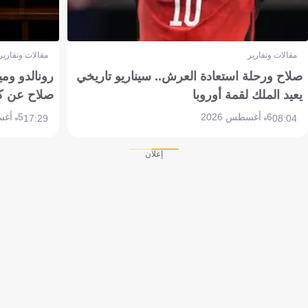
مقالات وتقارير
مقالات وتقارير
صلاح ورحلة استعادة العرش.. سيناريو تاريخي
رونالدو وم
يعيد الملك لقمة أوروبا
صلاح عن ك
6 أغسطس 2026
5 أغسطس 2026
17:29
08:04
إعلان