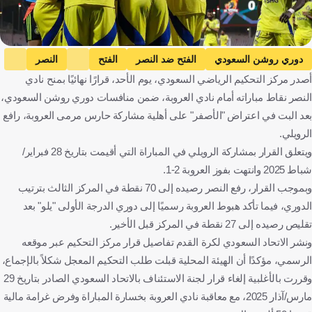
دوري روشن السعودي
الفتح ضد النصر
الفتح
النصر
أصدر مركز التحكيم الرياضي السعودي، يوم الأحد، قرارًا نهائيًا بمنح نادي
العروبة ضد التعاون
العروبة
التعاون
النصر نقاط مباراته أمام نادي العروبة، ضمن منافسات دوري روشن السعودي،
رافع محمد الرويلي
المملكة العربية السعودية
كرة قدم
بعد البت في اعتراض "الأصفر" على أهلية مشاركة حارس مرمى العروبة، رافع
الرويلي.
ويتعلق القرار بمشاركة الرويلي في المباراة التي أقيمت بتاريخ 28 فبراير/
شباط 2025 وانتهت بفوز العروبة 2-1.
وبموجب القرار، رفع النصر رصيده إلى 70 نقطة في المركز الثالث بترتيب
الدوري، فيما تأكد هبوط العروبة رسميًا إلى دوري الدرجة الأولى "يلو" بعد
تقليص رصيده إلى 27 نقطة في المركز قبل الأخير.
ونشر الاتحاد السعودي لكرة القدم تفاصيل قرار مركز التحكيم عبر موقعه
الرسمي، مؤكدًا أن الهيئة المحلية قبلت طلب التحكيم المعجل شكلاً بالإجماع،
وقررت بالأغلبية إلغاء قرار لجنة الاستئناف بالاتحاد السعودي الصادر بتاريخ 29
مارس/آذار 2025، مع معاقبة نادي العروبة بخسارة المباراة وفرض غرامة مالية