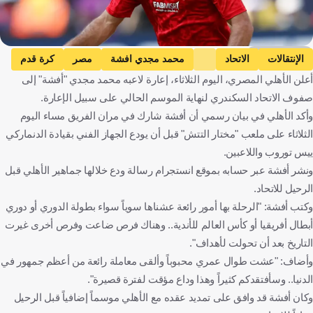
Getty Images
الإنتقالات
الاتحاد
محمد مجدي افشة
مصر
كرة قدم
أعلن الأهلي المصري، اليوم الثلاثاء، إعارة لاعبه محمد مجدي "أفشة" إلى
صفوف الاتحاد السكندري لنهاية الموسم الحالي على سبيل الإعارة.
وأكد الأهلي في بيان رسمي أن أفشة شارك في مران الفريق مساء اليوم
الثلاثاء على ملعب "مختار التتش" قبل أن يودع الجهاز الفني بقيادة الدنماركي
ييس توروب واللاعبين.
ونشر أفشة عبر حسابه بموقع انستجرام رسالة ودع خلالها جماهير الأهلي قبل
الرحيل للاتحاد.
وكتب أفشة: "الرحلة بها أمور رائعة عشناها سوياً سواء بطولة الدوري أو دوري
أبطال أفريقيا أو كأس العالم للأندية.. وهناك فرص ضاعت وفرص أخرى غيرت
التاريخ بعد أن تحولت لأهداف".
وأضاف: "عشت طوال عمري محبوباً وألقى معاملة رائعة من أعظم جمهور في
الدنيا.. وسأفتقدكم كثيراً وهذا وداع مؤقت لفترة قصيرة".
وكان أفشة قد وافق على تمديد عقده مع الأهلي موسماً إضافياً قبل الرحيل