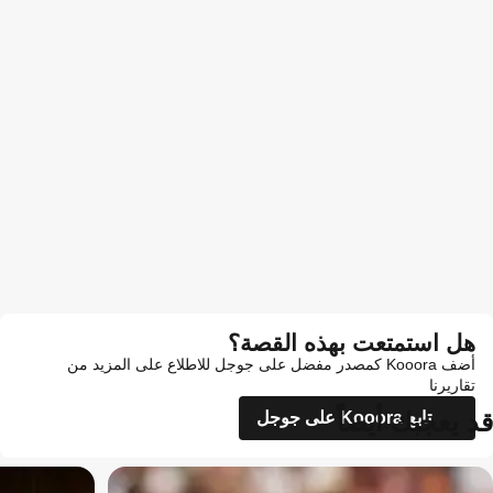
هل استمتعت بهذه القصة؟
أضف Kooora كمصدر مفضل على جوجل للاطلاع على المزيد من
تقاريرنا
قد يعجبك أيضاً
تابع Kooora على جوجل