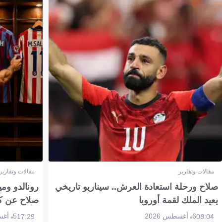
مقالات وتقارير
مقالات وتقارير
صلاح ورحلة استعادة العرش.. سيناريو تاريخي
رونالدو وم
يعيد الملك لقمة أوروبا
صلاح عن ك
6 أغسطس 2026
5 أغسطس 2026
17:29
08:04