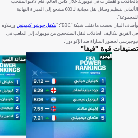
بالحافلات والقطارات في نيويورك خلال كأس العالم، قام لاعبو المنتخب
الألماني بتنظيم وسائل نقل مجانية لـ 600 مشجع إلى المباراة النهائية
للمجموعة".
وأضاف البيان بحسب ما نقلت شبكة "BBC": "
يتكفل جوشوا كيميتش
وزملاؤه
في الفريق بتكاليف الحافلات لنقل المشجعين من نيويورك إلى الملعب في
نيوجيرسي لحضور المباراة ضد الإكوادور".
تصنيفات قوة "فيفا"
الهجوم
صناعة اللعب