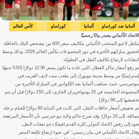
Getty Images
ألمانيا ضد كوراساو
ألمانيا
كوراساو
كأس العالم
الاتحاد الألماني يصدر بيانًا رسميًا
الإكوادور ضد ألمانيا
الإكوادور
ألمانيا
كوراساو
يتكفل لاعبو المنتخب الألماني بتكاليف سفر 600 من مشجعي البلاد بالحافلة
الولايات المتحدة
الإكوادور
كرة قدم
لحضور مباراتهم الأخيرة في دور المجموعات بكأس العالم 2026، وذلك وسط
انتقادات لارتفاع تكاليف النقل في البطولة.
تم رفع أسعار تذاكر القطار، التي عادة ما تكون بسعر 12.90 دولارًا (9.50 جنيهًا
إسترلينيًا) من وسط مدينة نيويورك إلى ملعب ميت لايف القريب في
نيوجيرسي، حيث ستلعب ألمانيا ضد الإكوادور في المباراة الأخيرة من
المجموعة الخامسة في 25 يونيو/حزيران الجاري، إلى 150 دولارًا قبل أن يتم
تخفيضها إلى 98 دولارًا.
تم تخفيض أسعار حافلات النقل، التي كانت في البداية 80 دولارًا للقيام برحلة
مماثلة، إلى 20 دولارًا. وقد صرح حاكم ولاية نيو جيرسي بأن الأسعار المرتفعة
تعود إلى رفض الاتحاد الدولي لكرة القدم (فيفا) دعم نفقات النقل.
وقال الاتحاد الألماني في بيان رسمي: "في ضوء ارتفاع تكلفة السفر