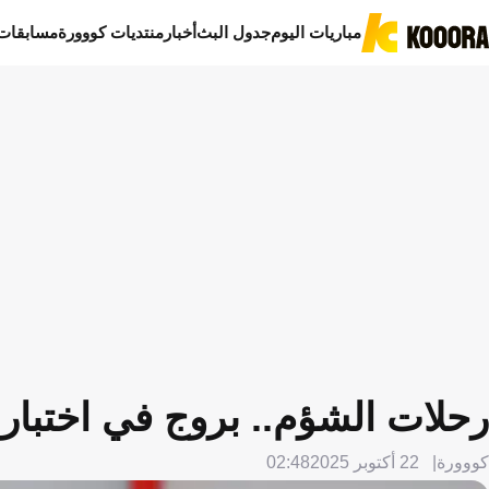
مباريات اليوم
جدول البث
أخبار
منتديات كووورة
مسابقات
رحلات الشؤم.. بروج في اختبار 
كووورة
22 أكتوبر 2025
02:48