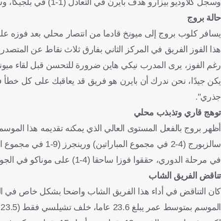
وسجل كلاوديو بيزارو هدف بايرن في التعادل (1-1) في بلجيكا، وسجل مارتن ديميكيليس الهدف الوحيد في مباراة الفوز في ميونخ.
حالة بروج
هذا الفوز الفريق في المركز الثاني بفارق ثلاث نقاط عن المتصدر 
رغم الفوز، يرى المدرب نيكي هاين ضرورة للتحسن قبل لقاء ميونخ، إ
يكن جيدًا، نحن ندرك أن بايرن هو فريق قد يعاقبك على كل خطأ 
جذري".
توهج قاري وتذبذب محلي
سالزبورج (4-2 في مجموع المباراتين) ورينجرز (9-1 في مجموع المباراتين).
في مرحلة الدوري، حققوا فوزا ساحقا (4-1) على موناكو في الجولة الأولى، قبل أن يخسروا بصعوبة (2-1) أمام أتالانتا.
تناقض الفريق الشاب
كان التناقض في أداء هذا الفريق الشاب واضحا بشكل خاص في الد
الموسم بمتوسط عمر يبلغ 23.6 عاما، خلف تشيلسي فقط (23.5 عاما).