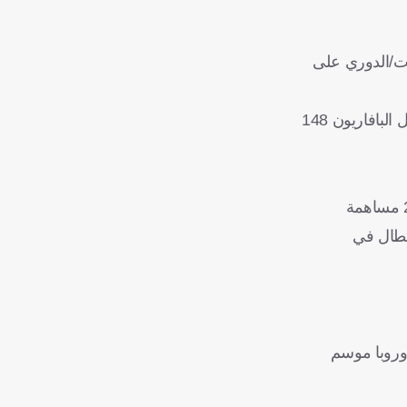
آخر 48 مباراة في مرحلة المجموعات/الدوري على
وكان التعثر الوحيد هو التعادل السلبي (0-0) ضد كوبنهاجن في نوفمبر/تشرين الثاني 2023، وعلى مدار المباريات الـ 47 المتبقية، سجل البافاريون 148
يعود الفضل في غزارة الأهداف على مدى المواسم القليلة الماضية إلى تألق هاري كين، وسجل المهاجم الإنجليزي 22 هدفًا وقدم 27 مساهمة
لأبطال في
أوروبا موسم