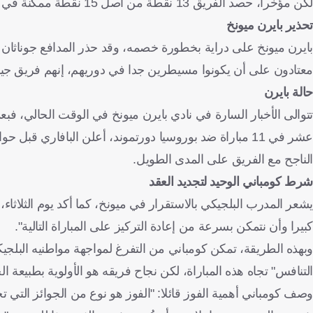
لكن مؤخرا، حصد الفريق 13 نقطة من أصل 15 نقطة ممكنة في الدوري وعاد إلى مساره الصحيح من حيث النتائج.
تحذير بايرن ميونخ
بايرن ميونخ على دراية بخطورة خصمه، وقد حذر المدافع جوناثان ت
معتادون على أن يكونوا مسيطرين جدا في دوريهم، إنهم فريق جيد لا ي
حالة بايرن
تتوالى الأخبار السارة في نادي بايرن ميونخ في الوقت الحالي، فب
الناجح مع الفريق على المدى الطويل.
شرط كومباني الوحيد لتجديد العقد
يشعر المدرب البلجيكي بالاستقرار في ميونخ، كما أكد يوم الثلاثا
كبيرا وأن نتمكن بسرعة من إعادة التركيز على المباراة التالية".
وبهذه الطريقة، تمكن كومباني من التفرغ لمواجهة مواطنيه البل
التنافس" تجاه هذه المباراة، لكن نجاح فريقه هو الأولوية بطبيعة
وصف كومباني أهمية الفوز قائلا: "الفوز هو نوع من الجوائز التي تح