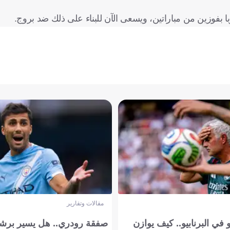
ا بفوزين من مباراتين، ويسعى الآن للبناء على ذلك ضد بروج.
مقالات وتقارير
في البرنابيو.. كيف يوازن
صفقة رودري.. هل يسير برشل