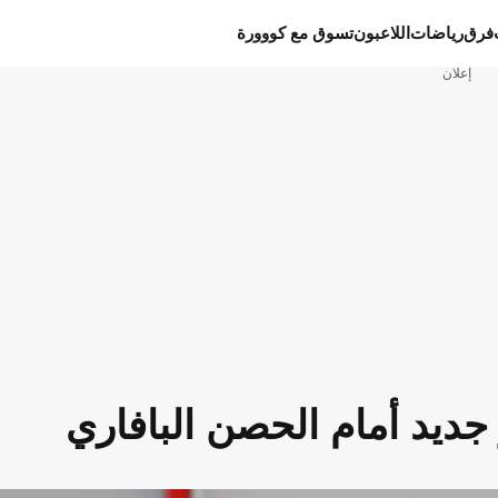
فرق
رياضات
اللاعبون
تسوق مع كووورة
إعلان
جديد أمام الحصن البافاري