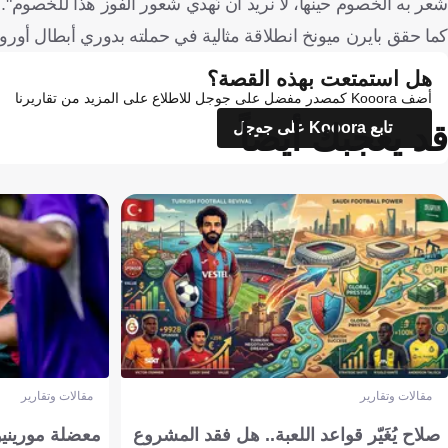
شعر به الخصوم حينها، لا نريد أن نُهدي شعور الفوز هذا للخصوم".
كما حقق بايرن ميونخ انطلاقة مثالية في حملته بدوري أبطال أوروب
هل استمتعت بهذه القصة؟
أضف Kooora كمصدر مفضل على جوجل للاطلاع على المزيد من تقاريرنا
قد يعجبك أيضاً
تابع Kooora على جوجل
مقالات وتقارير
مقالات وتقارير
صلاح يُغَيّر قواعد اللعبة.. هل فقد المشروع
معضلة مورينيو 