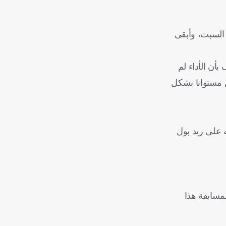
انتصار محلي بعد فوزه على فريق لوفين (الذي يحتل المركز ما قبل الأخير) بنتيجة (1-0) يوم السبت، وأبقى
أن الأداء لم
ن مستوانا بشكل
 الأبطال بتفوقه على ريد بول
مسابقة هذا