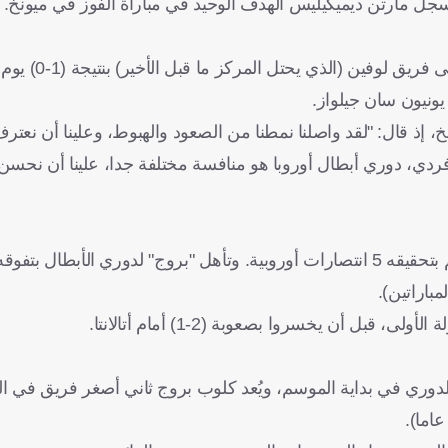
يسافر كلوب بروج إلى ميونخ قادما من 
يونيون سان جيلواز.
ذ قال: "لقد واصلنا نمطنا من الصعود والهبوط، وعلينا أن نعترف ب
فردي، دوري أبطال أوروبا هو منافسة مختلفة جدا، علينا أن نحس
أظهر بروج بالفعل المستوى العالي الذي يمكنه تقديمه هذا الموسم بتحقيقه 5 انتصارات أوروبية. وتأهل "بروج" لدوري
وري في بداية الموسم، ويُعد كلوب بروج ثاني أصغر فريق في ال