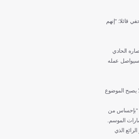
ي قائلا: "إنهم
صاره الحادي
لمدرب كومباني سيواصل عمله
ا يصبح الموضوع
ي "بإحساس من
صارات الموسم.
الرائع الذي