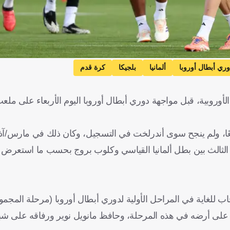
وري أبطال أوروبا
ألمانيا
بلجيكا
كرة قدم
لأوروبية، قبل مواجهة دوري أبطال أوروبا اليوم الأربعاء على ملعب 
فسي الثالث بين بطل ألمانيا القياسي وكلوب بروج بحسب ما استعرض
عجاب للغاية في المراحل الأولية لدوري أبطال أوروبا (مرحلة المجم
افاري 17 هدفًا فقط في آخر 35 مباراة خاضها على أرضه في هذه المرحلة، وحافظ مانويل نوير ورفاق