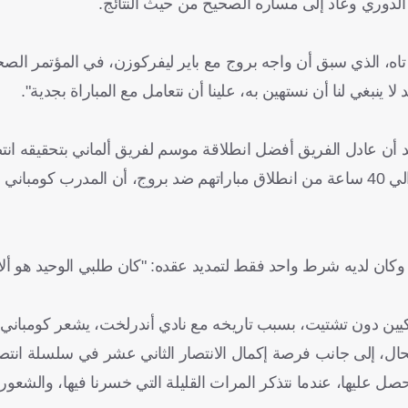
اه، الذي سبق أن واجه بروج مع باير ليفركوزن، في المؤتمر الصحف
نبغي لنا أن نستهين به، علينا أن نتعامل مع المباراة بجدية".
عد أن عادل الفريق أفضل انطلاقة موسم لفريق ألماني بتحقيقه انت
عشر في 11 مباراة ضد بوروسيا دورتموند، أعلن البافاري قبل حوالي 40 ساعة من انطلاق مباراتهم ضد بروج، أن ا
ء، وكان لديه شرط واحد فقط لتمديد عقده: "كان طلبي الوحيد هو أل
جيكيين دون تشتيت، بسبب تاريخه مع نادي أندرلخت، يشعر كومبان
 الحال، إلى جانب فرصة إكمال الانتصار الثاني عشر في سلسلة انت
صل عليها، عندما نتذكر المرات القليلة التي خسرنا فيها، والشعور 