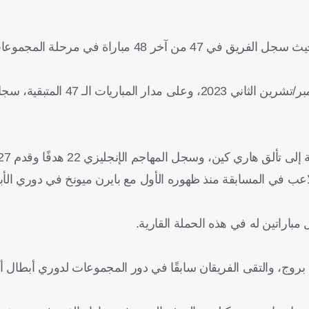
بنى هجوم بايرن ميونخ نجاحه على هذا الأساس الدفاعي المتين، حيث سجل الفريق في 47 من 
م الأعلى لأي لاعب في المسابقة منذ ظهوره الأول مع بايرن ميونخ في دوري ا
ب بروج، والتقى الفريقان سابقًا في دور المجموعات لدوري أبطال 