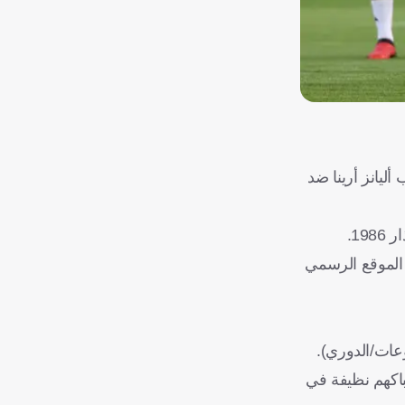
أليانز أرينا ضد
 الموقع الرسمي
وعات/الدوري).
ه على شباكهم نظيفة في