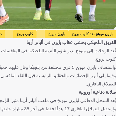
Getty Images
بايرن ميونخ ضد كلوب بروج
بايرن ميونخ
كلوب بروج
د
الفريق البلجيكي يخشى عقاب بايرن في أليانز أرينا
تُعد الرحلات إلى ميونخ نذير شؤم للأندية البلجيكية في المنافسات ا
كلوب بروج.
واستضاف بايرن ميونخ 5 فرق مختلفة من بلجيكا وفاز عليهم جميعًا، ولم ينجح سوى أندرلخت في التسجيل، وكان ذلك في مارس/آذار 1986.
وفيما يلي أبرز الإحصائيات والحقائق الرئيسية قبل اللقاء التنا
للعملاق البافاري.
صلابة دفاعية أوروبية
يُعد السجل الدفاعي لبايرن ميونخ في ملعب أليانز أرينا مثيرا للإ
واستقبل العملاق الب