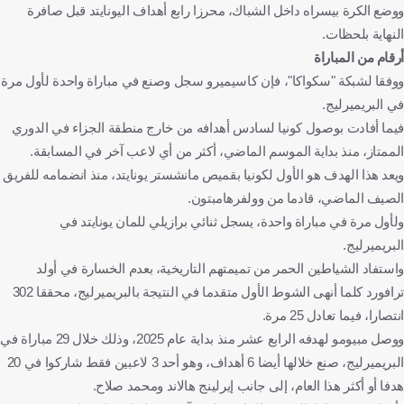
ووضع الكرة بيسراه داخل الشباك، محرزا رابع أهداف اليونايتد قبل صافرة
النهاية بلحظات.
أرقام من المباراة
ووفقا لشبكة "سكواكا"، فإن كاسيميرو سجل وصنع في مباراة واحدة لأول مرة
في البريميرليج.
فيما أفادت بوصول كونيا لسادس أهدافه من خارج منطقة الجزاء في الدوري
الممتاز، منذ بداية الموسم الماضي، أكثر من أي لاعب آخر في المسابقة.
ويعد هذا الهدف هو الأول لكونيا بقميص مانشستر يونايتد، منذ انضمامه للفريق
الصيف الماضي، قادما من وولفرهامبتون.
ولأول مرة في مباراة واحدة، يسجل ثنائي برازيلي للمان يونايتد في
البريميرليج.
واستفاد الشياطين الحمر من تميمتهم التاريخية، بعدم الخسارة في أولد
ترافورد كلما أنهى الشوط الأول متقدما في النتيجة بالبريميرليج، محققا 302
انتصارا، فيما تعادل 25 مرة.
ووصل مبيومو لهدفه الرابع عشر منذ بداية عام 2025، وذلك خلال 29 مباراة في
البريميرليج، صنع خلالها أيضا 6 أهداف، وهو أحد 3 لاعبين فقط شاركوا في 20
هدفا أو أكثر هذا العام، إلى جانب إيرلينج هالاند ومحمد صلاح.