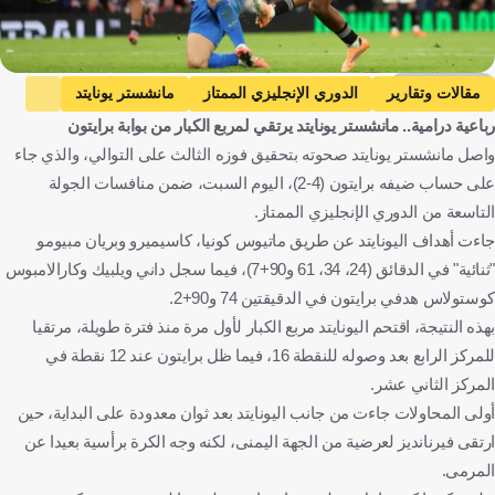
Getty Images
مقالات وتقارير
الدوري الإنجليزي الممتاز
مانشستر يونايتد
رباعية درامية.. مانشستر يونايتد يرتقي لمربع الكبار من بوابة برايتون
برايتون
إنجلترا
كرة قدم
واصل مانشستر يونايتد صحوته بتحقيق فوزه الثالث على التوالي، والذي جاء
على حساب ضيفه برايتون (4-2)، اليوم السبت، ضمن منافسات الجولة
التاسعة من الدوري الإنجليزي الممتاز.
جاءت أهداف اليونايتد عن طريق ماتيوس كونيا، كاسيميرو وبريان مبيومو
"ثنائية" في الدقائق (24، 34، 61 و90+7)، فيما سجل داني ويلبيك وكارالامبوس
كوستولاس هدفي برايتون في الدقيقتين 74 و90+2.
بهذه النتيجة، اقتحم اليونايتد مربع الكبار لأول مرة منذ فترة طويلة، مرتقيا
للمركز الرابع بعد وصوله للنقطة 16، فيما ظل برايتون عند 12 نقطة في
المركز الثاني عشر.
أولى المحاولات جاءت من جانب اليونايتد بعد ثوان معدودة على البداية، حين
ارتقى فيرنانديز لعرضية من الجهة اليمنى، لكنه وجه الكرة برأسية بعيدا عن
المرمى.