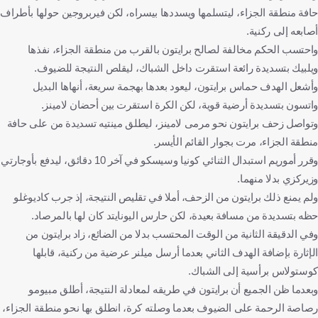
حافة منطقة الجزاء، ليتسلمها ويسددها بيسراه، لكن فيربروجين حولها بأطراف
أصابعه إلى ركنية.
واحتسب الحكم مخالفة لصالح برايتون بالقرب من منطقة الجزاء، نفذها
ويلبيك بتسديدة رائعة استقرت داخل الشباك، ليقلص النتيجة للضيوف.
وأشعل الهدف حماس برايتون، ليعود بعدها بهجمة سريعة، أنهاها البديل
واتسون بتسديدة أرضية قوية، لكن الكرة استقرت بين أحضان لامينز.
وتواصل زحف برايتون نحو مرمى لامينز، ليطلق مينتيه تسديدة من على حافة
منطقة الجزاء، مرت بجوار القائم الأيسر.
وقرر أموريم استبدال الثنائي كونيا وسيسكو في آخر 10 دقائق، ليدفع بأوجارتي
وزيركزي بدلا منهما.
ولم يمنع ذلك برايتون من الزحف، أملا في تقليص النتيجة، إذ جرب كاديوغلو
حظه بتسديدة من مسافة بعيدة، لكن حارس اليونايتد كان لها بالمرصاد.
وفي الدقيقة الثانية من الوقت المحتسب بدلا من الضائع، زاد برايتون من
الإثارة بإضافة الهدف الثاني بعدما أرسل ميلنر عرضية من ركنية، قابلها
كوستولاس برأسية إلى الشباك.
وبعدما ظن الجميع أن برايتون في طريقه لمعادلة النتيجة، أطلق مبيومو
رصاصة الرحمة على الضيوف بعدما وصلته كرة، انطلق بها نحو منطقة الجزاء،