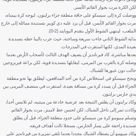
لكن الكرة مرت بجوار القائم الأيسر.
ووصلت كرة إلى سيسكو على حافة منطقة جزاء برايتون، ليوجه كرة بيمناه،
مرت بجوار القائم الأيمن، قبل أن يرد عليه دي كويبر بتسديدة مماثلة إلى خارج
الملعب، لينتهي الشوط الأول بتقدم اليونايتد (2-0).
بداية الشوط الثاني جاءت سريعة وساخنة، حيث جرب باليبا حظه بتسديدة
بعيدة المدى، لكنها استقرت في المدرجات.
بعدها مباشرة، كاد فيرنانديز أن يضيف الهدف الثالث لأصحاب الأرض بعدما
وصلته كرة بالقرب من المرمى، ليقابلها بتسديدة قوية، لكن براعة فيربروجين
حالت دون عبورها للشباك.
ونجح سيسكو في استخلاص كرة من أحد المدافعين، ليطلق بها نحو منطقة
الجزاء قبل أن يسدد كرة من مسافة بعيدة، استقرت في منتصف المرمى بين
يدي حارس برايتون.
وكاد برايتون أن يقلص النتيجة بعد عرضية خادعة من مينتيه، لم تلامس أحدا،
وكادت تمر إلى داخل الشباك، لكن لحسن حظ لامينز، مرت بجوار القائم.
وتسلم مبيومو كرة من سيسكو على حدود منطقة الجزاء، قبل أن يطلق
تسديدة زاحفة على يسار الحارس، مسجلا ثالث أهداف فريقه.
وكاد مبيومو أن يصطاد الشباك مجددا بعدما تلقى تمريرة من فيرنانديز على