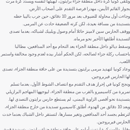
وتلقى كونيا كرة داخل منطقة جزاء برايتون، ليهيئها لنفسه ويسدد كرة مرت
بجوار القائم الأيمن، مهدرا فرصة التقدم على أصحاب الأرض.
وجاءت أول محاولة للضيوف بعد مرور 10 دقائق، حين جرب باليبا حظه
بتسديدة من مسافة بعيدة، لكن كرته الضعيفة حادت عن المرمى.
ووقف الحارس سين لامينز حائلا أمام وصول ويلبيك لشباكه، بعدما تصدى
لتسديدة أطلقها الأخير نحو مرماه.
وسقط ديالو داخل منطقة الجزاء بعد التحام مع أحد المدافعين، مطالبا
باحتساب ركلة جزاء لصالحه، لكن الحكم أشار بيده لعدم وجود مخالفة واستمر
اللعب.
وعاد كونيا لتهديد مرمى برايتون بتسديدة من على حافة منطقة الجزاء، تصدى
لها الحارس فيربروجين.
ونجح كونيا في إحراز هدف التقدم مع انتصاف الشوط الأول، بعدما تسلم
تمريرة من كاسيميرو بالقرب من منطقة الجزاء، ليوجهها المهاجم البرازيلي
بتسديدة نحو أقصى الزاوية اليمنى، لم يستطع حارس برايتون التصدي لها.
وبعد 10 دقائق من الهدوء، أطلق كاسيميرو تسديدة من خارج منطقة الجزاء،
لترتطم بجسد أحد المدافعين وتغير مسارها، لتستقر داخل الشباك بعدما خدت
الحارس فيربروجين.
وقابل دالوت كرة ارتدت أمامه على حافة منطقة جزاء برايتون، بتسديدة قوية،