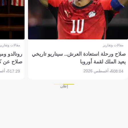
مقالات وتقارير
مقالات وتقارير
صلاح ورحلة استعادة العرش.. سيناريو تاريخي
رونالدو وم
يعيد الملك لقمة أوروبا
صلاح عن ك
6 أغسطس 2026
5 أغسطس 2026
17:29
08:04
إعلان