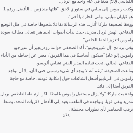
القياسي (59) هدفا في عام واحد مع الريال.
وكتب راموس إلى مبابي في ستوري لاحق: "قلتها منذ زمن... الأفضل ورقم 1
هو كيليان مبابي. تهاني الحارة يا أخي".
ووفقا لصحيفة ماركا "أثارت هذه الرسالة تفاعلا ملحوظا خاصة في ظل الوضع
الدفاعي الهش لريال مدريد، حيث بدأت أصوات الجماهير تتعالى مطالبة بعودة
راموس لتعزيز الخط الخلفي".
وفي برنامج "إل شيرينجيتو"، أكد الصحفي خوانما رودريجيز أن سيرجيو
راموس (لو عاد) "سيكون أساسيًا في هذا الفريق"، معبرا عن إحباطه من الأداء
الدفاعي الحالي، تحت قيادة المدير الفني تشابي ألونسو.
وتابعت الصحيفة: "رغم أنه لا يوجد أي شيء رسمي حتى الآن، إلا أن تواجد
راموس في البرنابيو أشعل الشائعات حول إمكانية عودته، خاصة مع حاجة
الفريق أيضا إلى قائد.
واختتمت ماركا: "ولا يزال مستقبل راموس غامضًا، لكن ارتباطه العاطفي بريال
مدريد يبقى قويا، وتواجده في الملعب يعيد إلى الأذهان ذكريات المجد، وسط
ترقب الجماهير لأي تطورات محتملة".
إعلان