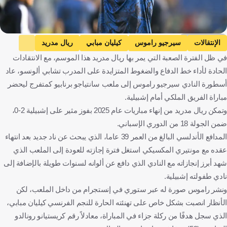
Getty Images
الإنتقالات
سيرجيو راموس
كيليان مبابي
ريال مدريد
في ظل الفترة الصعبة التي يمر بها ريال مدريد هذا الموسم، مع الانتقادات
إسبانيا
فرنسا
كرة قدم
الحادة لأداء خط الدفاع والضغوط المتزايدة على المدرب تشابي ألونسو، عاد
أسطورة النادي سيرجيو راموس إلى ملعب سانتياجو برنابيو كمتفرج ليحضر
مباراة الفريق الملكي أمام إشبيلية.
وتمكن ريال مدريد من إنهاء مباريات عام 2025 بفوز مثير على إشبيلية 2-0،
ضمن الجولة 18 من الدوري الإسباني.
المدافع الأندلسي البالغ من العمر 39 عاما، الذي يبحث عن ناد جديد بعد انتهاء
عقده مع مونتيري المكسيكي استغل فترة إجازته للعودة إلى الملعب الذي
شهد أبرز إنجازاته مع النادي الذي دافع عن ألوانه لسنوات طويلة بالإضافة إلى
نادي طفولته إشبيلية.
ونشر راموس صورة له عبر ستوري في إنستجرام من داخل الملعب، لكن
الأنظار انصبت بشكل خاص على تهنئته الحارة للنجم الفرنسي كيليان مبابي،
الذي سجل هدفًا من ركلة جزاء في المباراة، معادلاً رقم كريستيانو رونالدو