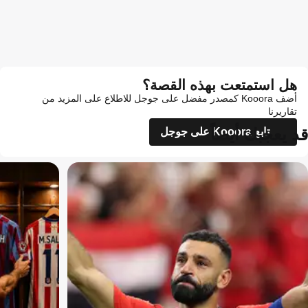
هل استمتعت بهذه القصة؟
أضف Kooora كمصدر مفضل على جوجل للاطلاع على المزيد من
تقاريرنا
قد يعجبك أيضاً
تابع Kooora على جوجل