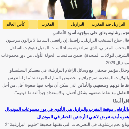
Getty Images
البرازيل ضد المغرب
البرازيل
المغرب
كأس العالم
نجم برشلونة يعلق على مواجهة أسود الأطلس
رافينيا
البرازيل
المغرب
الولايات المتحدة
كرة قدم
قال جناح المنتخب البرازيلي، رافينيا، إن راقصي السامبا لا يزالون يدرسون
المنتخب المغربي، الذي سيلتقونه مساء السبت المقبل (بتوقيت الساحل
الشرقي للولايات المتحدة)، ضمن منافسات الجولة الأولى من دور مجموعات
مونديال 2026.
وخلال مؤتمر صحفي مع وسائل الإعلام البرازيلية، في معسكر السيليساو
بالولايات المتحدة، صرح رافينيا بخصوص المباراة المرتقبة: "ما زلنا ندرس
نقاط قوتهم وضعفهم، والأماكن التي يمكن أن نواجه فيها صعوبة أقل، من أجل
التعامل مع نقاط ضعفهم بشكل أفضل، والاستعداد جيداً لنقاط قوتهم".
اقرأ أيضًا
بالأرقام.. موقعة المغرب والبرازيل هي الأقوى في دور مجموعات المونديال
هفوة أمنية تعرض لاعبي الأرجنتين للخطر في المونديال
وتابع نجم برشلونة، في التصريحات التي نقلتها صحيفة "جلوبو" البرازيلية: "لا