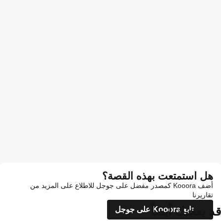
هل استمتعت بهذه القصة؟
أضف Kooora كمصدر مفضل على جوجل للاطلاع على المزيد من
تقاريرنا
قد يعجبك أيضاً
تابع Kooora على جوجل