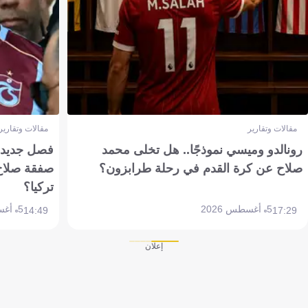
مقالات وتقارير
مقالات وتقارير
رونالدو وميسي نموذجًا.. هل تخلى محمد
فصل جديد بم
صلاح عن كرة القدم في رحلة طرابزون؟
صفقة صلاح
تركيا؟
5 أغسطس 2026
5 أغسطس 2026
14:49
17:29
إعلان