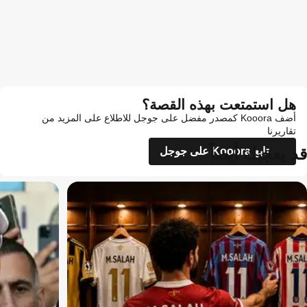
هل استمتعت بهذه القصة؟
أضف Kooora كمصدر مفضل على جوجل للاطلاع على المزيد من
تقاريرنا
قد يعجبك أيضاً
تابع Kooora على جوجل