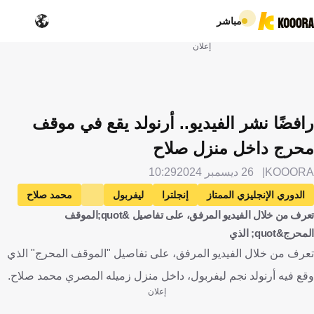
مباشر
إعلان
رافضًا نشر الفيديو.. أرنولد يقع في موقف
محرج داخل منزل صلاح
KOOORA
26 ديسمبر 2024
10:29
الدوري الإنجليزي الممتاز
إنجلترا
ليفربول
محمد صلاح
تعرف من خلال الفيديو المرفق، على تفاصيل &quot;الموقف
مصر
ترينت ألكسندر أرنولد
كرة قدم
المحرج&quot; الذي
تعرف من خلال الفيديو المرفق، على تفاصيل "الموقف المحرج" الذي
وقع فيه أرنولد نجم ليفربول، داخل منزل زميله المصري محمد صلاح.
إعلان