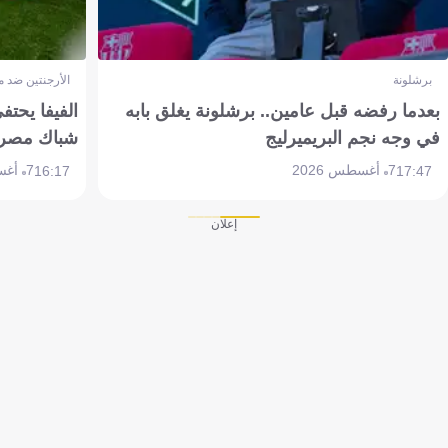
برشلونة
الأرجنتين ضد 
بعدما رفضه قبل عامين.. برشلونة يغلق بابه
الفيفا يحتفي
في وجه نجم البريميرليج
شباك مصر
7 أغسطس 2026
7 أغسطس 2026
16:17
17:47
إعلان