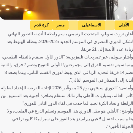
الأهلي
الاسماعيلي
مصر
كرة قدم
أعلن ثروت سويلم، المتحدث الرسمي باسم رابطة الأندية، التصور النهائي
لشكل الدوري المصري في الموسم الجديد 2025-2026، ونظام الهبوط بعد
زيادة عدد الأندية إلى 21 فريقا.
وأشار سويلم، عبر تصريحات تليفزيونية: "الدور الأول سيقام بالنظام الطبيعي،
بينما سيتم تقسيم الفرق إلى مجموعتين؛ الأولى للتتويج وتضم 7 فرق، والثانية
تضم 14 فريقا لتحديد الرباعي الذي يهبط لدوري القسم الثاني، بينما يصعد 3
أندية إلى الممتاز في الموسم التالي".
وأمضى: "الدوري سينتهي يوم 25 مايو/آيار 2026 لإتاحة الفرصة للإعداد لبطولة
كأس العالم، ومباريات الأهلي والزمالك ستقام بصافرة أجنبية بعد التنسيق بين
الرابطة واتحاد الكرة تجنبا لما حدث في لقاء الدور الثاني للدوري".
وأوضح: "الأهلي هو بطل الدوري هذا الموسم وتسلم الدرع في الملعب، ولا
يعلم سبب احتفال لاعبي بيراميدز بعد الفوز على سيراميكا كليوباترا في
الجولة الأخيرة".