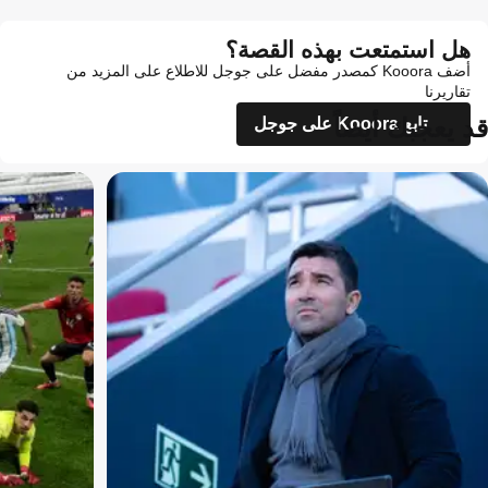
هل استمتعت بهذه القصة؟
أضف Kooora كمصدر مفضل على جوجل للاطلاع على المزيد من
تقاريرنا
قد يعجبك أيضاً
تابع Kooora على جوجل