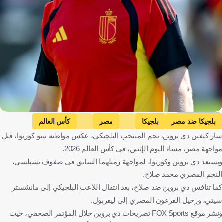
Getty Images
بلجيكا ضد مصر
بلجيكا
مصر
كأس العالم
سار كيفين دي بروين، نجم المنتخب البلجيكي، عكس مواطنه تيبو كورتوا، قبل
كيفين دي بروين
محمد صلاح
تيبو كورتوا
بلجيكا
مصر
مواجهة مصر، مساء اليوم الإثنين، في كأس العالم 2026.
الولايات المتحدة
كرة قدم
ويستعد دي بروين وكورتوا، لمواجهة زميلهما السابق في صفوف تشيلسي،
النجم المصري محمد صلاح.
كما تنافس دي بروين ضد صلاح، بعد انتقال اللاعب البلجيكي إلى مانشستر
سيتي، ورحيل الفرعون المصري إلى ليفربول.
ونشر موقع FOX Sports تصريحات دي بروين خلال المؤتمر الصحفي، حيث