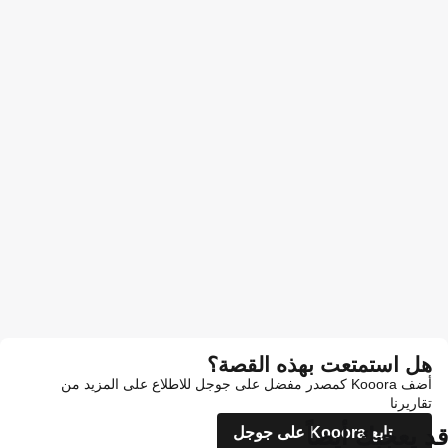
هل استمتعت بهذه القصة؟
أضف Kooora كمصدر مفضل على جوجل للاطلاع على المزيد من
تقاريرنا
قد يعجبك أيضاً
تابع Kooora على جوجل