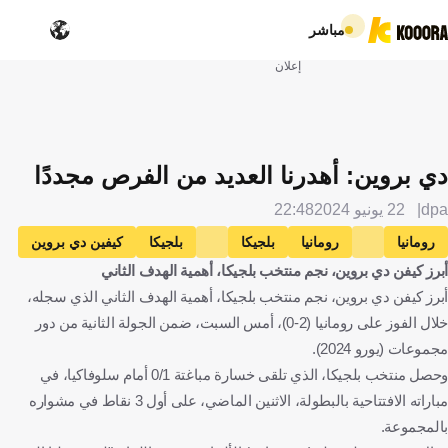
مباشر
إعلان
دي بروين: أهدرنا العديد من الفرص مجددًا
dpa
22 يونيو 2024
22:48
رومانيا
رومانيا
بلجيكا
بلجيكا
كيفين دي بروين
أبرز كيفن دي بروين، نجم منتخب بلجيكا، أهمية الهدف الثاني
كرة قدم
أبرز كيفن دي بروين، نجم منتخب بلجيكا، أهمية الهدف الثاني الذي سجله،
خلال الفوز على رومانيا (2-0)، أمس السبت، ضمن الجولة الثانية من دور
مجموعات (يورو 2024).
وحصل منتخب بلجيكا، الذي تلقى خسارة مباغتة 0/1 أمام سلوفاكيا، في
مباراته الافتتاحية بالبطولة، الاثنين الماضي، على أول 3 نقاط في مشواره
بالمجموعة.