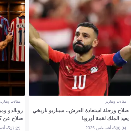
مقالات وتقارير
مقالات وتقارير
صلاح ورحلة استعادة العرش.. سيناريو تاريخي
رونالدو وم
يعيد الملك لقمة أوروبا
صلاح عن ك
6 أغسطس 2026
5 أغسطس 2026
17:29
08:04