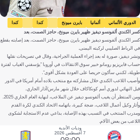
EPA
الدوري الألماني
ألمانيا
بايرن ميونخ
كندا
كندا
كسر الكندي ألفونسو ديفيز ظهير بايرن ميونخ، حاجز الصمت، بعد
ألفونسو ديفيز
كرة قدم
كسر الكندي ألفونسو ديفيز ظهير بايرن ميونخ، حاجز الصمت، بعد إصابته بقطع
في الرباط الصليبي لركبته اليمنى.
ونشر ديفيز، صورة له بعد إجراء العملية الجراحية، وقال في تصريحات نقلها
حساب فابريزيو رومانو خبير سوق الانتقالات في أوروبا "يؤسفني الغياب لفترة
طويلة، لكنني سأكون حريصا على العودة بشكل أقوى".
وأصيب اللاعب الكندي خلال مشاركته مع منتخب بلاده أمام أمريكا في الدور
قبل النهائي لدوري أمم كونكاكاف خلال شهر مارس/آذار الجاري.
ومن المنتظر أن يغيب ألفونسو ديفيز عن الملاعب، لنهاية العام الجاري 2025.
وأثار وكيل أعمال اللاعب، ضجة كبيرة، باتهامه الاتحاد الكندي لكرة القدم
ومدرب المنتخب في التسبب بهذه الإصابة، بداعي عدم الاستجابة لشكوى
اللاعب من بعض الآلام.
وديات الأندية
7 أغسطس 2026
08:00