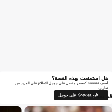
هل استمتعت بهذه القصة؟
أضف Kooora كمصدر مفضل على جوجل للاطلاع على المزيد من
تقاريرنا
قد يعجبك أيضاً
تابع Kooora على جوجل