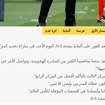
مسار الأول
فرنسا
ألمانيا
كرة قدم
بدا ديديه ديشامب المدير الفني لمنتخب فرنسا راضيا عن الفريق بعد الفوز على ألمانيا بنتيجة 2-0، اليوم الأحد
أتحلى بالهدوء، لقد منحنا منافسينا الكثير من المبادرة الهجومية، وتواصل الأمر ف
سهلا".
ز الثالث بالتأكيد أفضل من المركز الرابع".
كون عطلة للمدربين وليس للاعبين".
يا وأيسلندا في التصفيات المؤهلة لكأس العالم".
 4-5.