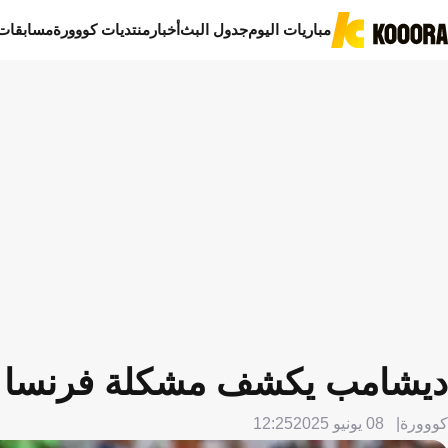
مباريات اليوم
جدول البث
أخبار
منتديات كووورة
مسابقات
ديشامب يكشف مشكلة فرنسا بعد
كووورة
08 يونيو 2025
12:25