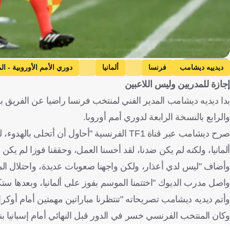
Getty Images
ديدييه ديشامب
فرنسا
ألمانيا
دوري الأمم الأوروبية - ال
إجازة للمدربين وليس اللاعبين
والرابع بالنسخة الرابعة لدوري أمم أوروبا.
صرح ديشامب عبر قناة TF1 الفرنسية "أحاول أن 
ألمانيا، ولكنه لم يكن ضدنا، لقد أحسنا العمل، وحققنا فوزا لم يكن 
وأضاف "ليس لدي أعذار، ولكن واجهنا صعوبات عديدة، واحتلال المرك
واصل مدرب الديوك "اختتمنا الموسم بفوز على ألمانيا، وبعدها ست
وأتم ديديه ديشامب تصريحاته "تنتظرنا مباراتين مهمتين أمام أوكران
وكان المنتخب الفرنسي خسر في الدور قبل النهائي أمام إسبانيا بنتيجة