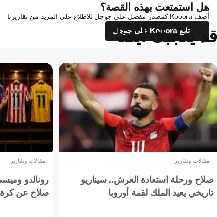
هل استمتعت بهذه القصة؟
أضف Kooora كمصدر مفضل على جوجل للاطلاع على المزيد من تقاريرنا
قد يعجبك أيضاً
تابع Kooora على جوجل
مقالات وتقارير
مقالات وتقارير
صلاح ورحلة استعادة العرش.. سيناريو
رونالدو وميسي
تاريخي يعيد الملك لقمة أوروبا
صلاح عن كرة 