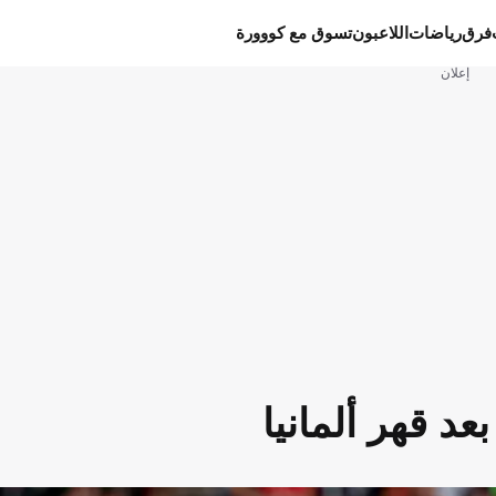
فرق
رياضات
اللاعبون
تسوق مع كووورة
إعلان
 قهر ألمانيا