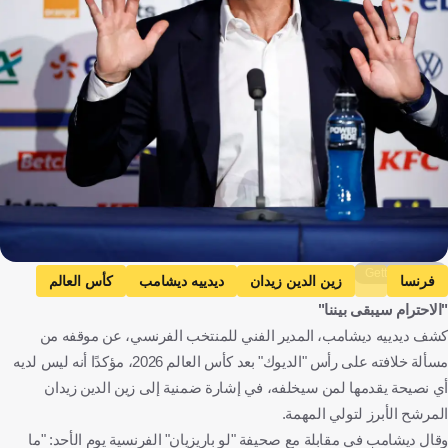
Getty Images
فرنسا
زين الدين زيدان
ديدييه ديشامب
كأس العالم
"الاحترام سيبقى بيننا"
فرنسا
كرة قدم
كشف ديدييه ديشامب، المدير الفني للمنتخب الفرنسي، عن موقفه من
مسألة خلافته على رأس "الديوك" بعد كأس العالم 2026، مؤكدًا أنه ليس لديه
أي نصيحة يقدمها لمن سيخلفه، في إشارة ضمنية إلى زين الدين زيدان
المرشح الأبرز لتولي المهمة.
وقال ديشامب في مقابلة مع صحيفة "لو باريزيان" الفرنسية يوم الأحد: "ما