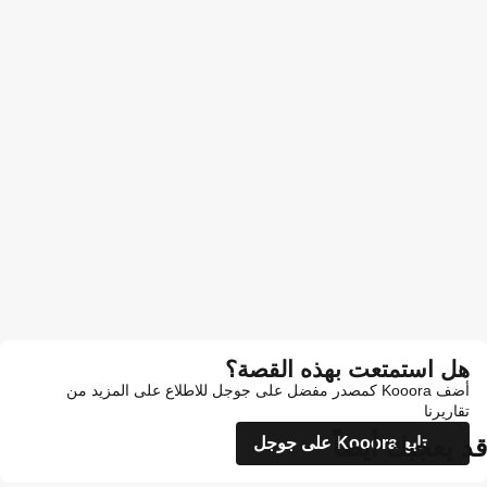
هل استمتعت بهذه القصة؟
أضف Kooora كمصدر مفضل على جوجل للاطلاع على المزيد من
تقاريرنا
قد يعجبك أيضاً
تابع Kooora على جوجل