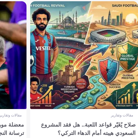
مقالات وتقارير
مقالات وتقارير
صلاح يُغَيّر قواعد اللعبة.. هل فقد المشروع
معضلة مورين
السعودي هيبته أمام الدهاء التركي؟
ترسانة النج