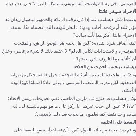
الفرنسي"، في رسالة واضحة بأنه سيبقى مساندًا لـ"الديوك" حتى بعد رحيله.
الاحترام سيبقى قائمًا
وعندما سُئل ديشامب عما إذا كان ترقب الإعلام والجمهور لوصول زيدان قد
يؤثر عليه أو يزعجه، أجاب بهدوء: "بالنظر للوقت الذي قضيناه معًا، سيبقى
الاحترام قائمًا. أذكر هذا لأنك سألت".
لكنه أضاف بنبرة انتقادية: "لكن هل يخدم هذا الوضع الراهن، والمنتخب
الفرنسي، والاستعدادات لكأس العالم؟ لا أعتقد ذلك. لا شيء يزعجني، وعليّ
أن أتأقلم مع الظروف التي نعيشها".
ديشامب يتجنب الحديث عن الخلافة
ونادرًا ما يفلت ديشامب من أسئلة الصحفيين حول خليفته خلال مؤتمراته
الصحفية، لكن مدرب المنتخب الفرنسي لا يولي عادةً اهتمامًا كبيرًا لهذه
الأسئلة.
وكان ديشامب قد صرّح في مارس الماضي عقب تصريحات رئيس الاتحاد:
"عادةً لا أعلق. لن أجيب عبركم. أنا أركز على ما هو مهم بالنسبة لي. لدي
هدف واحد فقط، كما تعلمون. ما يحدث بعد ذلك لا يعنيني".
الضغط على الخليفة
وختم ديشامب تصريحاته بالقول: "من الآن فصاعداً، سيقع الضغط على