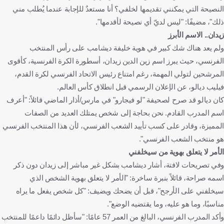
النصيحة التي يمكنني تقديمها لخلفي؟ أنا مستعدٌ للإجابة عندما يُطلب مني
ذلك"، مضيفًا: "ليس لديّ أي نصيحة لأقدمها".
زيدان.. الاسم الأبرز
ولم يعد هناك شك كبير في هوية خليفة ديشامب على رأس المنتخب
الفرنسي، حيث يبرز اسم زين الدين زيدان، أسطورة الكرة الفرنسية، كأقوى
المرشحين لتولي المهمة، رغم امتناع رئيس الاتحاد الفرنسي لكرة القدم،
فيليب ديالو، عن الإعلان الرسمي قبل انطلاق كأس العالم.
كان ديالو قد صرح لصحيفة "لو فيجارو" في مارس/أذار الماضي قائلاً: "أعرف
اسم المدرب القادم. نحن بحاجة إلى شخص يمتلك العديد من الصفات
المميزة، وقادر على كسب تأييد الشعب الفرنسي، لأن هذا المنتخب الفرنسي
هو منتخب الشعب الفرنسي".
الأمر لا يتعلق بهوية من سيخلفني
وفي تصريحات لافتة، أشار ديشامب بشكل غير مباشر إلى زيدان دون ذكر
اسمه صراحة، قائلاً بنبرة ساخرة: "الأمر لا يتعلق بهوية الشخص الذي
سيخلفني على الأرجح"، قبل أن يضحك ويضيف: "كل شخص يفعل ما يراه
مناسبًا، وما هو عليه، وما يقتضيه الوضع".
وأكد المدرب الفرنسي، البالغ من العمر 57 عامًا: "سأظل دائمًا داعمًا للمنتخب