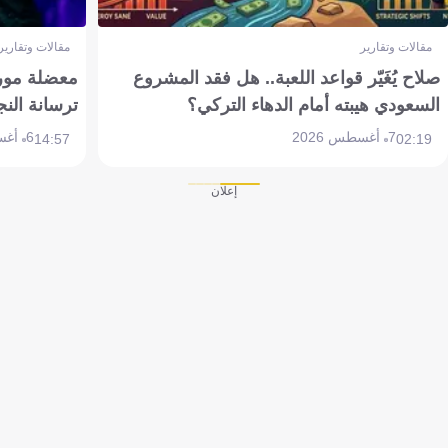
مقالات وتقارير
مقالات وتقارير
صلاح يُغَيّر قواعد اللعبة.. هل فقد المشروع
معضلة مورين
السعودي هيبته أمام الدهاء التركي؟
ترسانة النج
7 أغسطس 2026
6 أغسطس 2026
14:57
02:19
إعلان