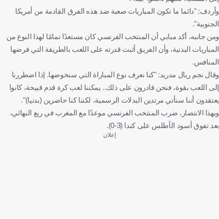
وأردف: "دائما ما تكون المباريات صعبة ضد هذه الفرق القادمة من أمريكا
الجنوبية".
ومن جانبه، أكد مبابي أن المنتخب الفرنسي كان مستعدًا تمامًا لهذا النوع من
المباريات البدنية، وأن الفريق أثبت قدرته على اللعب بالطريقة التي فرضها
المنافس.
وقال نجم ريال مدريد: "كنا نعرف نوع المباراة التي سنخوضها. إذا اضطررنا
إلى اللعب بقوة، فنحن قادرون على ذلك.. يمكننا لعب كرة قدم قبيحة، كانوا
يعتقدون أننا سنأتي مرتدين البدلات الرسمية، لكننا كنا حاضرين (بدنيا)".
وبهذا الانتصار، ضرب المنتخب الفرنسي موعدًا مع المغرب في ربع النهائي،
بعد تفوق أسود الأطلس على كندا (3-0).
إعلان