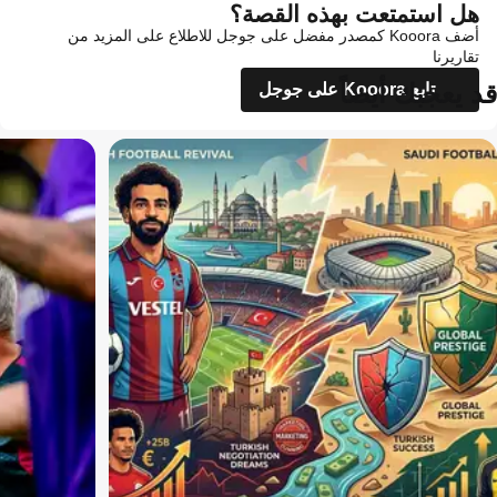
هل استمتعت بهذه القصة؟
أضف Kooora كمصدر مفضل على جوجل للاطلاع على المزيد من
تقاريرنا
قد يعجبك أيضاً
تابع Kooora على جوجل