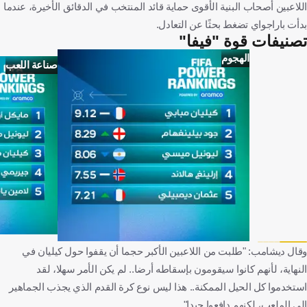
اللاعبين أصحاب البنية الأقوى حماية قائد المنتخب في الدقائق الأخيرة، عندما
بدأت باراجواي تضغط بحثًا عن التعادل.
تصنيفات قوة "فيفا"
الهجوم
صناعة اللعب
وقال ديشامب: "طلبت من اللاعبين الأكبر حجما أن يقفوا حول كيليان في
النهاية، لأنهم كانوا سيقومون بإسقاطه أرضا.. لم يكن الأمر سهلا، لقد
استخدموا كل الحيل الممكنة.. هذا ليس نوع كرة القدم الذي يجذب الجماهير
إلى الملعب، لكنهم دافعوا جيدا".