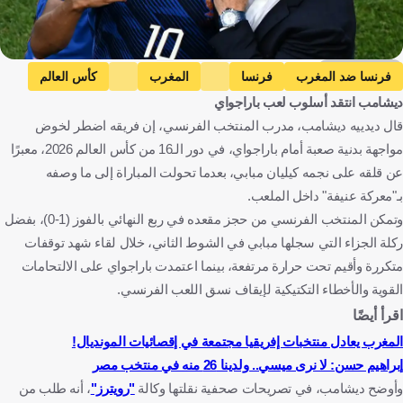
Getty Images
فرنسا ضد المغرب
فرنسا
المغرب
كأس العالم
ديشامب انتقد أسلوب لعب باراجواي
باراجواي ضد فرنسا
باراجواي
كيليان مبابي
قال ديدييه ديشامب، مدرب المنتخب الفرنسي، إن فريقه اضطر لخوض
ديدييه ديشامب
فرنسا
المغرب
الولايات المتحدة
باراغواي
مواجهة بدنية صعبة أمام باراجواي، في دور الـ16 من كأس العالم 2026، معبرًا
كرة قدم
عن قلقه على نجمه كيليان مبابي، بعدما تحولت المباراة إلى ما وصفه
بـ"معركة عنيفة" داخل الملعب.
وتمكن المنتخب الفرنسي من حجز مقعده في ربع النهائي بالفوز (1-0)، بفضل
ركلة الجزاء التي سجلها مبابي في الشوط الثاني، خلال لقاء شهد توقفات
متكررة وأقيم تحت حرارة مرتفعة، بينما اعتمدت باراجواي على الالتحامات
القوية والأخطاء التكتيكية لإيقاف نسق اللعب الفرنسي.
اقرأ أيضًا
المغرب يعادل منتخبات إفريقيا مجتمعة في إقصائيات المونديال!
إبراهيم حسن: لا نرى ميسي.. ولدينا 26 منه في منتخب مصر
وأوضح ديشامب، في تصريحات صحفية نقلتها وكالة
"رويترز"
، أنه طلب من