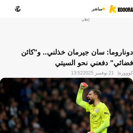
مباشر
إعلان
دوناروما: سان جيرمان خذلني.. و"كائن
فضائي" دفعني نحو السيتي
كووورة
21 نوفمبر 2025
13:52