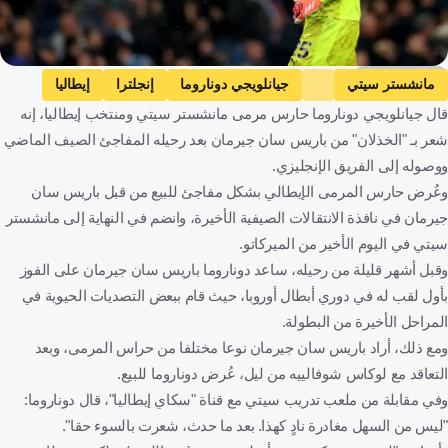
Getty Images
مانشستر سيتي
جيانلويجي دوناروما
إنجلترا
إيطاليا
قال جيانلويجي دوناروما حارس مرمى مانشستر سيتي ومنتخب إيطاليا، إنه
كرة قدم
شعر بـ "الخذلان" من باريس سان جيرمان بعد رحيله المفاجئ الصيف الماضي
ووصوله إلى الفريق الإنجليزي.
وعُرض حارس المرمى الإيطالي بشكل مفاجئ للبيع من قبل باريس سان
جيرمان في نافذة الانتقالات الصيفية الأخيرة، وانضم في النهاية إلى مانشستر
سيتي في اليوم الأخير من الميركاتو.
وقبل أشهر قليلة من رحيله، ساعد دوناروما باريس سان جيرمان على الفوز
بأول لقب له في دوري أبطال أوروبا، حيث قام ببعض التصديات الحيوية في
المراحل الأخيرة من البطولة.
ومع ذلك، أراد باريس سان جيرمان نوعا مختلفا من حراس المرمى، وبعد
التعاقد مع لوكاس شوفالييه من ليل، عُرض دوناروما للبيع.
وفي مقابلة من ملعب تدريب سيتي مع قناة "سكاي إيطاليا"، قال دوناروما:
"ليس من السهل مغادرة نادٍ كهذا. بعد ما حدث، شعرت بالسوء حقا".