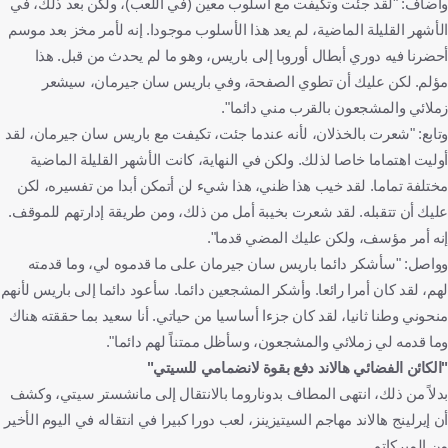
وأضاف: "لقد جئت وتكيفت مع أسلوب معين (في اللعب)، ولكن بعد ذلك، في
الأشهر القليلة الماضية، لم يعد هذا الأسلوب موجودا. إنه لأمر مخز بعد موسم
أحضرنا فيه دوري أبطال أوروبا إلى باريس، وهو ما لم يحدث من قبل. هذا
مؤلم. لكن عليك أن تطوي الصفحة، وفي باريس سان جيرمان، سيشعر
زملائي والمشجعون بالقرب مني دائما".
وتابع: "شعرت بالخذلان، لأنه عندما جئت، تكيفت مع باريس سان جيرمان، لقد
أوليت اهتماما خاصا لذلك. ولكن في النهاية، كانت الأشهر القليلة الماضية
مختلفة تماما. لقد خيب هذا ظني، هذا شيء لن أتمكن أبدا من تفسيره، لكن
عليك أن تتقبله. لقد شعرت بخيبة أمل من ذلك، ومن طريقة إدارتهم للموقف.
إنه أمر مؤسف، ولكن عليك المضي قدما".
وواصل: "سأشكر دائما باريس سان جيرمان على ما قدموه لي، وما قدمته
لهم، لقد كان أمرا رائعا. وأشكر المشجعين دائما. سأعود دائما إلى باريس لأنهم
منحوني وطنا ثانيا، لقد كان جزءا أساسيا من حياتي. أنا سعيد بما حققته هناك
وما قدمه لي زملائي والمشجعون، وسأظل ممتناً لهم دائما".
"الكائن الفضائي هالاند دفع بقوة لانضمامي للسيتي"
بدلاً من ذلك، انتهى المطاف بدوناروما بالانتقال إلى مانشستر سيتي، وكشف
أن إيرلينج هالاند مهاجم السيتيزينز، لعب دورا كبيرا في انتقاله في اليوم الأخير
من الميركاتو.