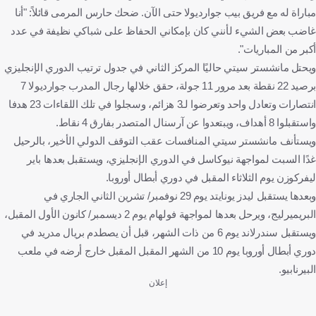
مباراة له مع فريق بيب جوارديولا حتى الآن. ضحك حارس المرمى قائلاً: "أنا
غاضب بعض الشيء لأنني كان بإمكاني الحفاظ على شباكي نظيفة في عدد
أكبر من المباريات".
ويحتل مانشستر سيتي حاليًا المركز الثاني في جدول ترتيب الدوري الإنجليزي
برصيد 22 نقطة بعد مرور 11 جولة، حقق خلالها رجال المدرب جوارديولا 7
انتصارات وتعادل واحد وتعرضوا لـ3 هزائم، وسجلوا في تلك اللقاءات 23 هدفا
واستقبلوا 8 أهداف، ويبتعدوا عن آرسنال المتصدر بفارق 4 نقاط.
ويستأنف مانشستر سيتي المنافسات عقب التوقف الدولي الأخير، بالرحيل
غدًا السبت لمواجهة نيوكاسل في الدوري الإنجليزي، ويستقبل بعدها باير
ليفركوزن يوم الثلاثاء المقبل في دوري أبطال أوروبا.
وبعدها يستقبل ليدز يونايتد يوم 29 نوفمبر/ تشرين الثاني الجاري في
البريميرليج، ويرحل بعدها لمواجهة فولهام يوم 2 ديسمبر/ كانون الأول المقبل،
ويستقبل سندرلاند يوم 6 من ذات الشهر، قبل أن يصطدم بريال مدريد في
دوري أبطال أوروبا يوم 10 من الشهر المقبل المقبل خارج أرضه في ملعب
البيرنابيو.
إعلان