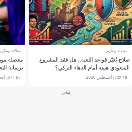
مقالات وتقارير
مقالات وتقارير
صلاح يُغَيّر قواعد اللعبة.. هل فقد المشروع
معضلة مورين
السعودي هيبته أمام الدهاء التركي؟
ترسانة النج
7 أغسطس 2026
6 أغسطس 2026
14:57
02:19
إعلان