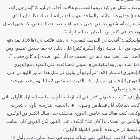
وعندما سُئل عن كيف يبدو اللعب مع هالاند، أجاب دوناروما: "إنه رجل رائع،
هادئ جدا ويحب عائلته والتواجد معهم، لقد توافقنا. هناك هذا التآزر الذي
يشعرك بأنه شعور طبيعي. حتى عندما لعبنا ضد بعضنا البعض، كنا على اتصال
وتحدثنا في كثير من الأحيان بعد المباريات".
واستكمل: "أتيحت لي الفرصة للمجيء إلى هنا، فكتب لي (هالاند). لقد دفع
بقوة من أجل مجيئي وأنا أشكره كثيرا على ذلك، إنه حقا صديق عظيم، ومن
الجيد أنني ألعب معه لأنه من الصعب جدا أن تكون ضده، إنه كائن فضائي".
كما أشاد دوناروما ببقية فريق سيتي لمساعدته على التكيف مع الدوري
الإنجليزي الممتاز قائلًا: "لم أتوقع أن يكون لي مثل هذا التأثير الإيجابي على
الدوري الإنجليزي الممتاز. لكن الفريق ساعدني كثيرا لأنهم رحبوا بي جيدا
بمجرد وصولي".
وأردف: "لقد ساعدوني كثيرا في المباريات الأولى، خاصة المباراة الأولى التي
كانت بعد ثلاثة أيام فقط من وصولي. في الحصة التدريبية الأولى، شعرت
وكأنني كنت هناك منذ عامين، الدوري مختلف جدا، هناك الكثير من الركض،
والكثير من الحدة، لذا كان عليّ التكيف على الفور. لكن الفريق كان أساسيا
بالنسبة لي في هذه الأشهر القليلة الأولى".
وحافظ اللاعب الإيطالي على شباكه نظيفة في ست مباريات من أول 12