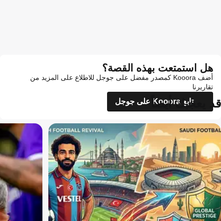
هل استمتعت بهذه القصة؟
أضف Kooora كمصدر مفضل على جوجل للاطلاع على المزيد من
تقاريرنا
قد يعجبك أيضاً
تابع Kooora على جوجل