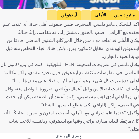
Getty Images
ماثيو دامس
الأهلي
آيندهوفن
أكد البلجيكي ماتيو دامس، المحترف ضمن صفوف أهلي جدة، أنه عندما علم
دوري روشن السعودي
بلجيكا
المملكة العربية السعودية
هولندا
بعقده مع "الراقي" أصيب بالجنون، مشيرًا إلى أنه يتقاضى راتبًا خياليًا.
كرة قدم
وكان الأهلي قد تعاقد مع دامس خلال الميركاتو الشتوي الماضي، قادمًا من
آيندهوفن الهولندي، مقابل 9 ملايين يورو، ولكن هناك اتجاه للتخلص منه قبل
نهاية الصيف الجاري.
وقال دامس في تصريحات لصحيفة "HLN" البلجيكية: "كنت في يناير/كانون ثان
الماضي، في مفاوضات مكثفة مع آيندهوفن حول تجديد عقدي، ولكن مكالمة
أهلي جدة غيرت كل شيء، رغم أنني لم أكن منفتحًا على مغادرة أوروبا".
وأضاف: "تلقيت اتصالا من وكيل أعمال، وأبلغني بضرورة التواصل معه، وقال
لي إن الأهلي أبدى اهتمامه بضمي، وكنت أعتقد أن الصفقة يمكن أن تحدث
في الصيف، ولكن (الراقي) كان يتطلع لحسمها بالشتاء".
وأكمل: "عندما علمت راتبي مع الأهلي، أصبت بالجنون وانفجرت ضاحكًا، لأنه
كان مرتفعًا للغاية مقارنة براتبي وقتها مع آيندهوفن، وبالنسبة للاعب شاب
مثلي".
الدوري الهولندي