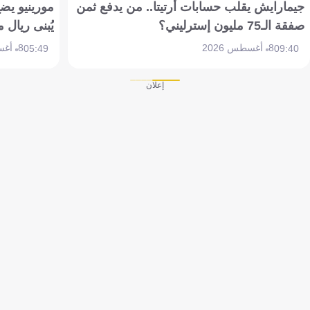
جيمارايش يقلب حسابات أرتيتا.. من يدفع ثمن
مورينيو يض
صفقة الـ75 مليون إسترليني؟
يُبنى ريال 
8 أغسطس 2026
8 أغسطس 2026
05:49
09:40
إعلان