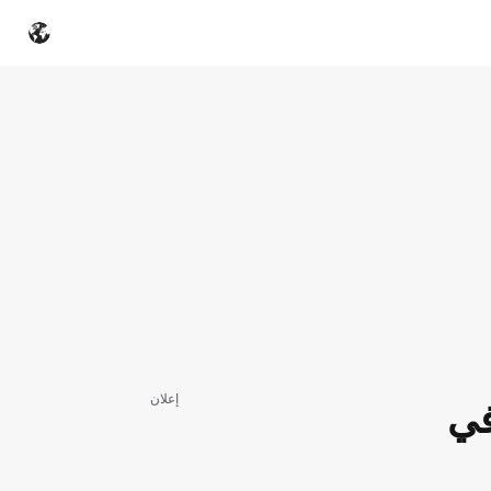
إعلان
في