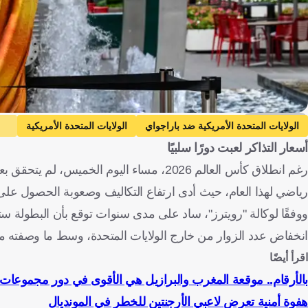
Getty Images
الولايات المتحدة الأمريكية ضد باراجواي
الولايات المتحدة الأمريكية
أسعار التذاكر لعبت دورًا سلبيًا
جنوب أفريقيا
الولايات المتحدة
باراغواي
المكسيك
جنوب أ
رغم انطلاق كأس العالم 2026، مساء اليوم ا
رياضي لهذا العام، حيث أدى ارتفاع التكاليف وصعوبة الحصول على 
ووفقًا لوكالة "رويترز"، ساد على مدى سنوات توقع بأن البطولة س
انخفاض عدد الزوار من خارج الولايات المتحدة، وسط ما وصفته م
اقرأ أيضًا
بالأرقام.. موقعة المغرب والبرازيل هي الأقوى في دور مجموعات 
هفوة أمنية تعرض لاعبي الأرجنتين للخطر في المونديال