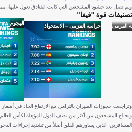
ولم تصل بعد حشود المشجعين التي كانت الفنادق تعول عليها، مما 
تصنيفات قوة "فيفا"
الهجوم
ة المرمى
حراسة المرمى – الاستحواذ
وتراجعت حجوزات الطيران بالتزامن مع الارتفاع الحاد في أسعار ال
ويحتاج المشجعون من أكثر من نصف الدول المؤهلة لكأس العالم إلى 
المسافرين، الذين يساورهم القلق أصلاً من تشديد إجراءات الدخو