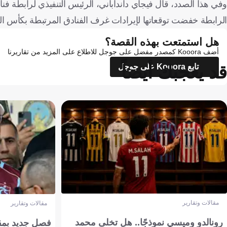
وفي هذا الصدد، قال فيجاي دانداباني، الرئيس التنفيذي لرابطة فناد
الرابطة خفضت توقعاتها لإيرادات غرف الفنادق المرتبطة بكأس العالم بنسبة 60%، لتصل إلى حوالي 
هل استمتعت بهذه القصة؟
أضف Kooora كمصدر مفضل على جوجل للاطلاع على المزيد من تقاريرنا
قد يعجبك أيضاً
تابع Kooora على جوجل
مقالات وتقارير
مقالات وتقارير
رونالدو وميسي نموذجًا.. هل تخلى محمد
فصل جديد بمقاي