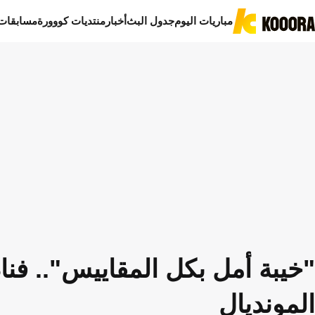
مباريات اليوم
جدول البث
أخبار
منتديات كووورة
مسابقات
"خيبة أمل بكل المقاييس".. فن
المونديال