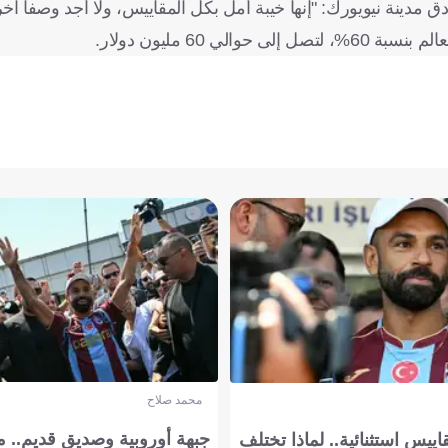
ق مدينة نيويورك: "إنها خيبة أمل بكل المقاييس، ولا أجد وصفاً آخر
60 مليون دولار.
محمد صلاح
جبهة أوروبية وصديق قديم.. ما
يس استثنائية.. لماذا تختلف