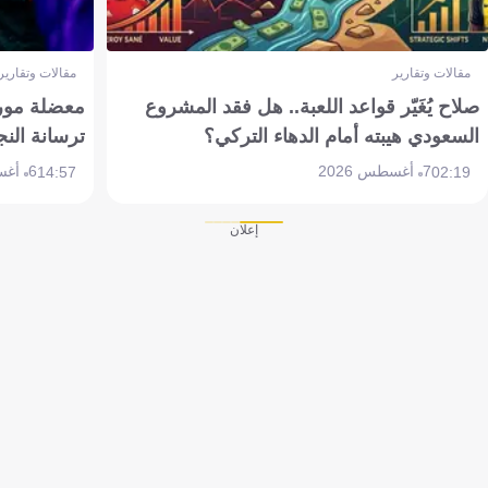
مقالات وتقارير
مقالات وتقارير
صلاح يُغَيّر قواعد اللعبة.. هل فقد المشروع
معضلة مورين
السعودي هيبته أمام الدهاء التركي؟
ترسانة النج
7 أغسطس 2026
6 أغسطس 2026
14:57
02:19
إعلان