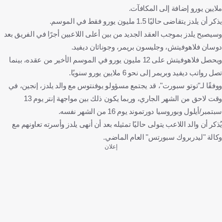
ملايين يورو إضافة إلى المكافآت.
يذكر أن يلدز يتقاضى حاليًا 1.5 مليون يورو فقط في الموسم.
وسيصبح يلدز بموجب العقد الجديد من بين أعلى اللاعبين أجرًا في الفريق بعد
دوسان فلاهوفيتش، وجليسون بريمر، وجوناثان ديفيد.
ويحصل فلاهوفيتش على 12 مليون يورو في الموسم الأخير من عقده، بينما
تصل رواتب ديفيد وبريمر إلى نحو 6 ملايين يورو سنويًا.
ووفقًا لـ"توتو سبورت"، قد يجتمع مسؤولو يوفنتوس مع والد يلدز، إنجين، في
وقت لاحق من الشهر الجاري، وربما يكون ذلك بين مواجهة إنتر يوم 13
سبتمبر/أيلول وبوروسيا دورتموند يوم 16 من الشهر نفسه.
يُذكر أن والد اللاعب يتولى حاليًا تمثيله بعد أن أنهى يلدز وأسرته تعاونهم مع
وكالة "ليدربروك سبورتس" العام الماضي.
إعلان