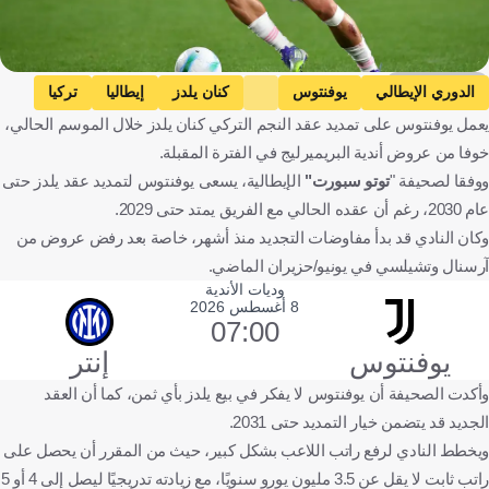
Getty Images
الدوري الإيطالي
يوفنتوس
كنان يلدز
إيطاليا
تركيا
يعمل يوفنتوس على تمديد عقد النجم التركي كنان يلدز خلال الموسم الحالي،
كرة قدم
خوفا من عروض أندية البريميرليج في الفترة المقبلة.
ووفقا لصحيفة "
توتو سبورت"
الإيطالية، يسعى يوفنتوس لتمديد عقد يلدز حتى
عام 2030، رغم أن عقده الحالي مع الفريق يمتد حتى 2029.
وكان النادي قد بدأ مفاوضات التجديد منذ أشهر، خاصة بعد رفض عروض من
آرسنال وتشيلسي في يونيو/حزيران الماضي.
وديات الأندية
8 أغسطس 2026
07:00
يوفنتوس
إنتر
وأكدت الصحيفة أن يوفنتوس لا يفكر في بيع يلدز بأي ثمن، كما أن العقد
الجديد قد يتضمن خيار التمديد حتى 2031.
ويخطط النادي لرفع راتب اللاعب بشكل كبير، حيث من المقرر أن يحصل على
راتب ثابت لا يقل عن 3.5 مليون يورو سنويًا، مع زيادته تدريجيًا ليصل إلى 4 أو 5