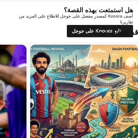
هل استمتعت بهذه القصة؟
أضف Kooora كمصدر مفضل على جوجل للاطلاع على المزيد من
تقاريرنا
قد يعجبك أيضاً
تابع Kooora على جوجل