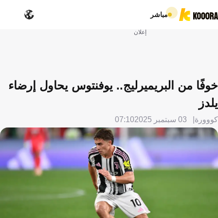
مباشر
إعلان
خوفًا من البريميرليج.. يوفنتوس يحاول إرضاء
يلدز
كووورة
03 سبتمبر 2025
07:10