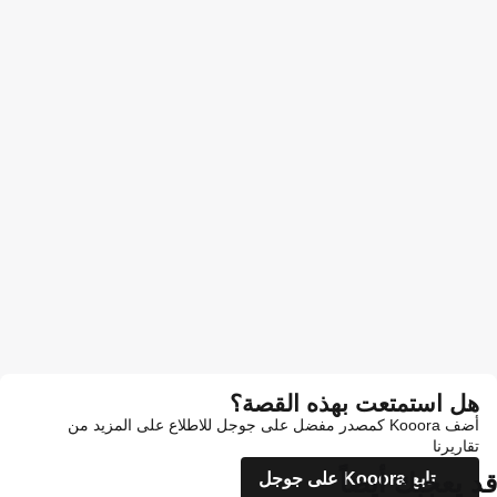
هل استمتعت بهذه القصة؟
أضف Kooora كمصدر مفضل على جوجل للاطلاع على المزيد من
تقاريرنا
قد يعجبك أيضاً
تابع Kooora على جوجل