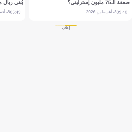
صفقة الـ75 مليون إسترليني؟
يُبنى ريال 
8 أغسطس 2026
8 أغسطس 2026
05:49
09:40
إعلان