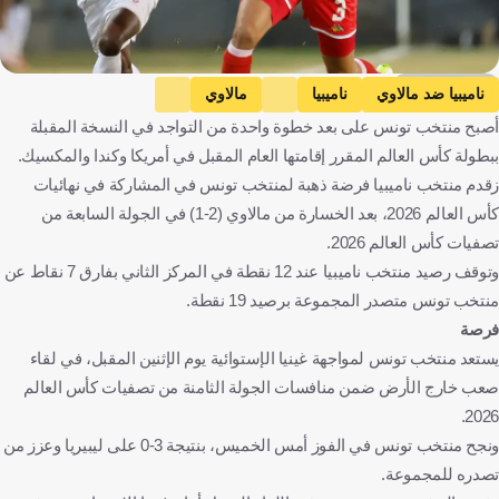
Getty Images
ناميبيا ضد مالاوي
ناميبيا
مالاوي
أصبح منتخب تونس على بعد خطوة واحدة من التواجد في النسخة المقبلة
التصفيات المؤهلة لكأس العالم - إفريقيا
ببطولة كأس العالم المقرر إقامتها العام المقبل في أمريكا وكندا والمكسيك.
ناميبيا ضد ساو تومي وبرينسيب
ساو تومي وبرينسيب
زقدم منتخب ناميبيا فرضة ذهبة لمنتخب تونس في المشاركة في نهائيات
غينيا الاستوائية ضد تونس
غينيا الاستوائية
تونس
كأس العالم 2026، بعد الخسارة من مالاوي (2-1) في الجولة السابعة من
تونس ضد ليبيريا
ليبيريا
كرة قدم
تصفيات كأس العالم 2026.
وتوقف رصيد منتخب ناميبيا عند 12 نقطة في المركز الثاني بفارق 7 نقاط عن
منتخب تونس متصدر المجموعة برصيد 19 نقطة.
فرصة
يستعد منتخب تونس لمواجهة غينيا الإستوائية يوم الإثنين المقبل، في لقاء
صعب خارج الأرض ضمن منافسات الجولة الثامنة من تصفيات كأس العالم
2026.
ونجح منتخب تونس في الفوز أمس الخميس، بنتيجة 3-0 على ليبيريا وعزز من
تصدره للمجموعة.