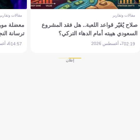
مقالات وتقارير
مقالات وتقارير
صلاح يُغَيّر قواعد اللعبة.. هل فقد المشروع
معضلة مورين
السعودي هيبته أمام الدهاء التركي؟
ترسانة النج
7 أغسطس 2026
6 أغسطس 2026
14:57
02:19
إعلان