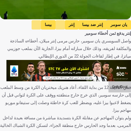
Dazn/GOAL
يان سومر
إنتر ضد بيسا
إنتر
بيسا
إنتر يدفع ثمن أخطاء سومير
الدوري الإيطالي
سويسرا
إيطاليا
كرة قدم
واصل السويسري يان سومير، حارس مرمى إنتر ميلان، أخطاءه الساذجة
والمكلفة لفريقه، وذلك خلال مباراته أمام بيزا، الجارية الآن بملعب جوزيبي
مياتزا، في إطار لقاءات الجولة 22 من الدوري الإيطالي.
Getty/Goal
ففي الدقيقة 12 من بداية اللقاء، أعاد هنريك ميختريان الكرة من وسط الملعب
إلى حارسه سومير، الذي خرج خارج منطقته ووقف على الكرة لثواني قبل أن
يضغط لاعبوا بيزا عليه، ويضطر للعب كرة خاطئة وصلت إلى ستيفانو موريو
مهاجم بيزا.
ولم يتوان المهاجم عن مقابلة الكرة بتسديدة مباشرة من مسافة بعيدة لداخل
المرمى، بعدما وجد الحارس خارج منطقة الجزاء، لتسكن الكرة الشباك الخالية