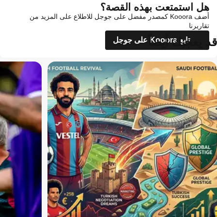
هل استمتعت بهذه القصة؟
أضف Kooora كمصدر مفضل على جوجل للاطلاع على المزيد من
تقاريرنا
قد يعجبك أيضاً
تابع Kooora على جوجل