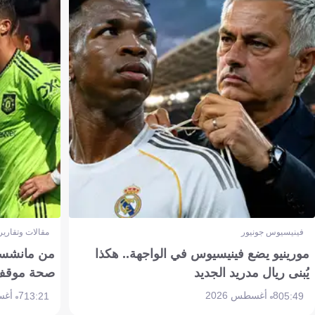
فينيسيوس جونيور
مقالات وتقارير
مورينيو يضع فينيسيوس في الواجهة.. هكذا
من مانشستر
يُبنى ريال مدريد الجديد
صحة موقف تين 
8 أغسطس 2026
7 أغسطس 2026
13:21
05:49