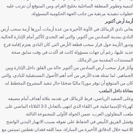
لتنمية وتطوير المنطقة الساحلية بخليج الغرام، ومن المتوقع أن تترتب عليه
خطوات تنفيذية مرتقبة من جانب الجهة الحكومية المسؤولة.
أزمة أرض أكتوبر
يعاني نادي الزمالك في الآونة الأخيرة من عدة أزمات، أبرزها أزمة سحب أرض
النادي بمدينة السادس من أكتوبر، والتي تُعد التحدي الأكبر أمام الإدارة الحالية.
وتدور الأزمة حول قرار سحب قطعة الأرض التي كان النادي يعتزم إقامة فرع
جديد عليها، رغم أن جهات مسؤولة كانت قد أكدت في وقت سابق صحة
المستندات المقدمة من الزمالك.
وأثار قرار سحب أرض السادس من أكتوبر حالة من القلق داخل الإدارة وبين
الجماهير، لما تمثله هذه الأرض من أحد أهم الأصول المستقبلية للنادي، والتي
كان من المتوقع أن توفر موردًا ماليًا ضخمًا حال تنفيذ المشروع المخطط له.
معاناة داخل الملعب
وعلى الصعيد الرياضي، فرط الزمالك في تقدمه بثلاثة أهداف أمام مضيفه
كهرباء الإسماعيلية، في اللقاء الذي انتهى بالتعادل 3-3 الثلاثاء الماضي على
ملعب المقاولون العرب، ضمن الجولة الأولى للمجموعة الثالثة.
وفشل الفريق الأبيض في الحفاظ على تفوقه بسبب الانهيار البدني الواضح
للاعبيه خلال الدقائق الأخيرة من المباراة، مما كلفه فقدان نقطتين ثمينتين مع