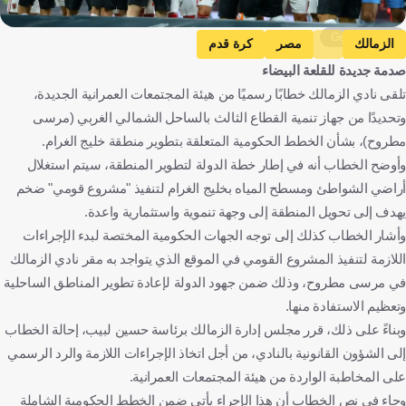
Getty Images
الزمالك
مصر
كرة قدم
صدمة جديدة للقلعة البيضاء
تلقى نادي الزمالك خطابًا رسميًا من هيئة المجتمعات العمرانية الجديدة،
وتحديدًا من جهاز تنمية القطاع الثالث بالساحل الشمالي الغربي (مرسى
مطروح)، بشأن الخطط الحكومية المتعلقة بتطوير منطقة خليج الغرام.
وأوضح الخطاب أنه في إطار خطة الدولة لتطوير المنطقة، سيتم استغلال
أراضي الشواطئ ومسطح المياه بخليج الغرام لتنفيذ "مشروع قومي" ضخم
يهدف إلى تحويل المنطقة إلى وجهة تنموية واستثمارية واعدة.
وأشار الخطاب كذلك إلى توجه الجهات الحكومية المختصة لبدء الإجراءات
اللازمة لتنفيذ المشروع القومي في الموقع الذي يتواجد به مقر نادي الزمالك
في مرسى مطروح، وذلك ضمن جهود الدولة لإعادة تطوير المناطق الساحلية
وتعظيم الاستفادة منها.
وبناءً على ذلك، قرر مجلس إدارة الزمالك برئاسة حسين لبيب، إحالة الخطاب
إلى الشؤون القانونية بالنادي، من أجل اتخاذ الإجراءات اللازمة والرد الرسمي
على المخاطبة الواردة من هيئة المجتمعات العمرانية.
وجاء في نص الخطاب أن هذا الإجراء يأتي ضمن الخطط الحكومية الشاملة