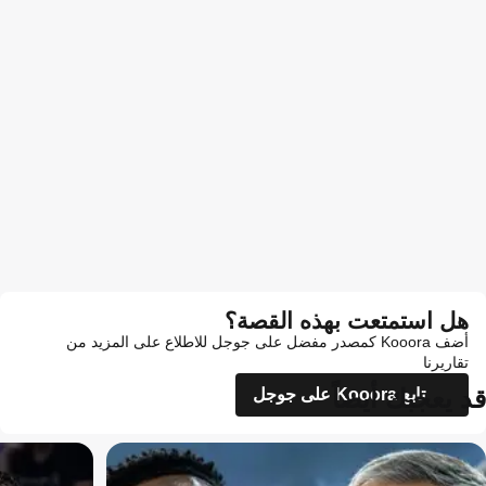
هل استمتعت بهذه القصة؟
أضف Kooora كمصدر مفضل على جوجل للاطلاع على المزيد من
تقاريرنا
قد يعجبك أيضاً
تابع Kooora على جوجل