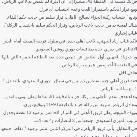
فرانك كيسيه في الدقيقة 41، مشيراً إلى أن الكرة لم تلمس يد لاعب الرياض،
ومع قرار الحكم باستمرار اللعب وعدم احتساب أي قرار.
وتابع "احتساب ركلة الجزاء لصالح الأهلي، قرار سليم من جانب حكم اللقاء..
هناك لمسة يد من جانب لاعب الرياض، وقرار الحكم سليم باحتساب الركلة".
غياب إجباري
تأكد غياب زياد الجهني، لاعب أهلي جدة، في مباراة فريقه المقبلة أمام الجار
الاتحادي في ديربي جدة بمنافسات دوري روشن السعودي.
وبات زياد الجهني، أول الغائبين عن ديربي جدة، بعد البطاقة الحمراء التي نالها
في الدقيقة الأخيرة من عمر مباراة الرياض.
تعادل قاتل
فقد فريق أهلي جدة، نقطتين ثمينتين في سباق الدوري السعودي، بالتعادل 1-
1 مع منافسه الرياض.
وجاء هدف تقدم الأهلي من ركلة جزاء بالدقيقة 91، نفذها إيفان توني باقتدار،
وتعادل الرياض سريعا من ركلة جزاء بالدقيقة 90+11 بتوقيع توزي.
وبهذه النتيجة، يظل فريق الأهلي في المركز الخامس برصيد 13 نقطة بجدول
ترتيب الدوري السعودي، جمعها من 3 انتصارات و4 تعادلات.
في المقابل، يأتي فريق الرياض، في المركز الثاني عشر برصيد 7 نقاط، جمعها
من انتصارين، وتعادل وحيد، و4 هزائم.