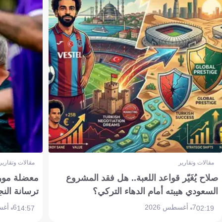
مقالات وتقارير
مقالات وتقارير
صلاح يُغَيّر قواعد اللعبة.. هل فقد المشروع
معضلة مورين
السعودي هيبته أمام الدهاء التركي؟
ترسانة النج
7 أغسطس 2026
6 أغسطس 2026
14:57
02:19