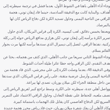
وجاء أداء الأهلي باهتا في الشوط الأول، بعدما فشل في ترجمة سيطرته إلى
أهداف، والبداية كانت مع الدقيقة السادسة، حينما قاد إيفان توني، هجمة
للراقي من الناحية اليمنى وحاول تسديد الكرة لكن دفاع الرياض كان لها
بالمرصاد.
وبعدها بخمس دقائق، لعب كيسيه، الكرة إلى فراس البريكان، الذي حاول
تمرير الكرة برأسه إلى إيفان توني، لكن هزازي مدافع الرياض حوله إلى ركلة
ركنية، نفذها الراقي، لتصل إلى ديميرال الذي سددها برأسه لكنها مرت بجوار
القائم بسلام.
وجاء الشوط الثاني سريعا من جانب الأهلي، الذي كثف من هجماته، بحثا عن
هدف التقدم، لكن الراقي واجه حظا عاثرا طيلة أحداث الشوط.
وفي الدقيقة 48، بعدما وصلت الكرة إلى علي مجرشي، الذي قاد هجمة من
الناحية اليمنى وأرسل عرضية متقنة، على رأس فراس البريكان، الذي سددها
من داخل منطقة الجزاء لكن ميلان يوريان، تصدى لها ببراعة.
وواصل أهلي جدة، سيطرته على الكرة، وسط تراجع كبير لفريق الرياض إلى
نصف ملعبه، للحفاظ على نقطة التعادل، وحاول الراقي الاعتماد على التمرير
السريع لكن الدفاع العاصمي كان يقابل تلك الهجمات باستماتة كبيرة.
وكاد الأهلي أن يفك شفرة ميلان يوريان، حيث قاد رياض محرز هجمة جديدة