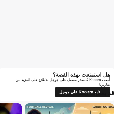
هل استمتعت بهذه القصة؟
أضف Kooora كمصدر مفضل على جوجل للاطلاع على المزيد من
تقاريرنا
قد يعجبك أيضاً
تابع Kooora على جوجل