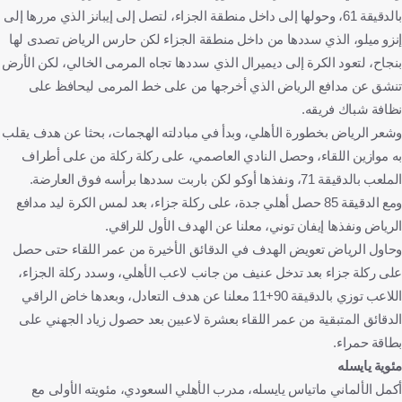
بالدقيقة 61، وحولها إلى داخل منطقة الجزاء، لتصل إلى إيبانز الذي مررها إلى
إنزو ميلو، الذي سددها من داخل منطقة الجزاء لكن حارس الرياض تصدى لها
بنجاح، لتعود الكرة إلى ديميرال الذي سددها تجاه المرمى الخالي، لكن الأرض
تنشق عن مدافع الرياض الذي أخرجها من على خط المرمى ليحافظ على
نظافة شباك فريقه.
وشعر الرياض بخطورة الأهلي، وبدأ في مبادلته الهجمات، بحثا عن هدف يقلب
به موازين اللقاء، وحصل النادي العاصمي، على ركلة ركلة من على أطراف
الملعب بالدقيقة 71، ونفذها أوكو لكن باربت سددها برأسه فوق العارضة.
ومع الدقيقة 85 حصل أهلي جدة، على ركلة جزاء، بعد لمس الكرة ليد مدافع
الرياض ونفذها إيفان توني، معلنا عن الهدف الأول للراقي.
وحاول الرياض تعويض الهدف في الدقائق الأخيرة من عمر اللقاء حتى حصل
على ركلة جزاء بعد تدخل عنيف من جانب لاعب الأهلي، وسدد ركلة الجزاء،
اللاعب توزي بالدقيقة 90+11 معلنا عن هدف التعادل، وبعدها خاض الراقي
الدقائق المتبقية من عمر اللقاء بعشرة لاعبين بعد حصول زياد الجهني على
بطاقة حمراء.
مئوية يايسله
أكمل الألماني ماتياس يايسله، مدرب الأهلي السعودي، مئويته الأولى مع