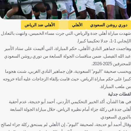
Getty Images
دوري روشن السعودي
الأهلي
الأهلي ضد الرياض
شهدت مباراة أهلي جدة والرياض، التي جرت مساء الخميس، وانتهت بالتعادل
الرياض
ماتياس يايسله
المملكة العربية السعودية
الإيجابي 1-1، جدلا تحكيميا كبيرا.
كرة قدم
وهاجمت جماهير النادي الأهلي، حكم المباراة، التي أقيمت على ستاد الأمير
عبد الله الفيصل، ضمن منافسات الجولة السابعة من دوري روشن السعودي
للمحترفين 2025-2026.
وبحسب صحيفة "اليوم" السعودية، فإن جماهير النادي الغربي، شنت هجوما
كبيرا على حكم مباراة الرياض، حيث قامت بإلقاء الزجاجات عليه أثناء خروجه
من ملعب المباراة.
لقطات جدلية
في هذا الشأن، أكد الخبير التحكيمي الأردني، أحمد أبو خديجة، عدم أحقية
أهلي جدة في ركلة جزاء أمام نظيره الرياض، خلال مباراة الجولة السابعة
بالدوري السعودي.
وقال أحمد أبو خديجة، لصحيفة "اليوم"، إن الأهلي لم يستحق ركلة جزاء لصالح