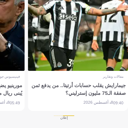
مقالات وتقارير
فينيسيوس جون
جيمارايش يقلب حسابات أرتيتا.. من يدفع ثمن
مورينيو يض
صفقة الـ75 مليون إسترليني؟
يُبنى ريال 
8 أغسطس 2026
8 أغسطس 2026
05:49
09:40
إعلان