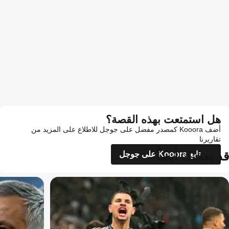
هل استمتعت بهذه القصة؟
أضف Kooora كمصدر مفضل على جوجل للاطلاع على المزيد من
تقاريرنا
قد يعجبك أيضاً
تابع Kooora على جوجل