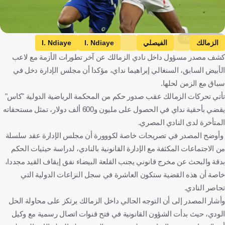
Getty Images
الزمالك
الفيصلي
I. Ndiaye
I. Ndiaye
كشف مصدر مسؤول داخل نادي الزمالك عن آخر تطورات الأزمة مع لاعب
I. Ndiaye
مصر
المملكة العربية السعودية
السنغال
الأبيض السابق، السنغالي إبراهيما نداي، مؤكدا أن مجلس الإدارة دخل في
كرة قدم
سباق مع الزمن لحلها.
تأتي تحركات الزمالك عقب صدور حكم من المحكمة الرياضية الدولية "كاس"
يقضي بأحقية نداي في الحصول على مليون و600 ألف دولار، تمثل مستحقاته
المتأخرة لدى النادي المصري.
وأوضح المصدر في تصريحات خاصة لكووورة أن مجلس الإدارة عقد سلسلة
من الاجتماعات المكثفة مع الإدارة القانونية بالنادي، لدراسة حيثيات الحكم
بدقة والبحث عن مخرج قانوني يجنب القلعة البيضاء نفق إيقاف القيد مجددا،
خاصة أن هذه القضية ستكون العاشرة في سجل النزاعات الدولية التي
تحاصر النادي.
وأشار المصدر إلى أن التوجه الحالي داخل الزمالك يرتكز على محاولة الحل
الودي، حيث بدأت الشؤون القانونية في فتح قنوات اتصال رسمية مع وكيل