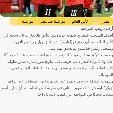
Getty Images
مصر
كأس العالم
نيوزيلندا ضد مصر
نيوزيلندا
أرقام تاريخية للفراعنة
محمد صلاح
حمزة عبد الكريم
مصطفى عبد الرؤوف زيكو
مصر
أضاف المنتخب المصري صفحة جديدة من التألق والإنجازات إلى سجله في
نيوزيلندا
كندا
كرة قدم
كأس العالم، بعد أن حقق فوزًا تاريخيًا شهد تألق جيل جديد من النجوم،
وتسجيل رقمين قياسيين لم يسبق لهما مثيل.
وبحسب شبكة "ستاتس فوت" الفرنسية، أصبح الشاب حمزة عبد الكريم (18
عامًا و171 يومًا) أصغر لاعب أفريقي في التاريخ يفوز بمباراة ضمن بطولة
كأس العالم، ليُصبح أحدث نجم ينضم إلى قائمة الأساطير المصرية في
المونديال.
وشهدت الدقيقة 76 نزول حمزة عبد الكريم بدلا من مصطفى عبد الرؤف
"زيكو"، ليسجل بذلك ظهوره الثاني في بطولة كأس العالم، بعد أن شارك أمام
منتخب بلجيكا في المواجهة التي انتهت بالتعادل 1-1.