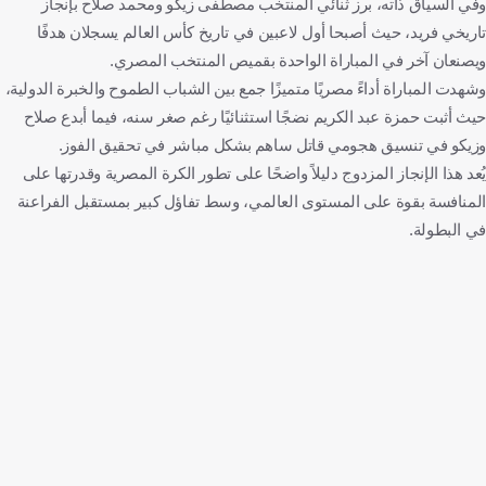
وفي السياق ذاته، برز ثنائي المنتخب مصطفى زيكو ومحمد صلاح بإنجاز
تاريخي فريد، حيث أصبحا أول لاعبين في تاريخ كأس العالم يسجلان هدفًا
ويصنعان آخر في المباراة الواحدة بقميص المنتخب المصري.
وشهدت المباراة أداءً مصريًا متميزًا جمع بين الشباب الطموح والخبرة الدولية،
حيث أثبت حمزة عبد الكريم نضجًا استثنائيًا رغم صغر سنه، فيما أبدع صلاح
وزيكو في تنسيق هجومي قاتل ساهم بشكل مباشر في تحقيق الفوز.
يُعد هذا الإنجاز المزدوج دليلاً واضحًا على تطور الكرة المصرية وقدرتها على
المنافسة بقوة على المستوى العالمي، وسط تفاؤل كبير بمستقبل الفراعنة
في البطولة.