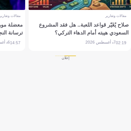
مقالات وتقارير
مقالات وتقارير
صلاح يُغَيّر قواعد اللعبة.. هل فقد المشروع
معضلة مورين
السعودي هيبته أمام الدهاء التركي؟
ترسانة النج
7 أغسطس 2026
6 أغسطس 2026
14:57
02:19
إعلان