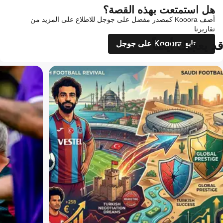
هل استمتعت بهذه القصة؟
أضف Kooora كمصدر مفضل على جوجل للاطلاع على المزيد من
تقاريرنا
قد يعجبك أيضاً
تابع Kooora على جوجل