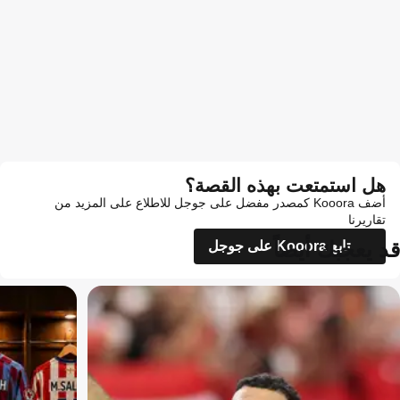
هل استمتعت بهذه القصة؟
أضف Kooora كمصدر مفضل على جوجل للاطلاع على المزيد من
تقاريرنا
قد يعجبك أيضاً
تابع Kooora على جوجل