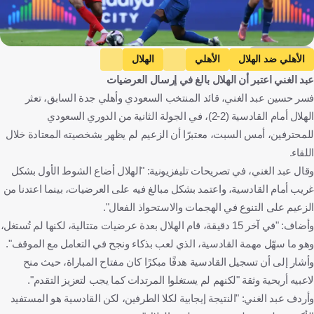
Getty Images
الأهلي ضد الهلال
الأهلي
الهلال
عبد الغني اعتبر أن الهلال بالغ في إرسال العرضيات
دوري روشن السعودي
المملكة العربية السعودية
كرة قدم
فسر حسين عبد الغني، قائد المنتخب السعودي وأهلي جدة السابق، تعثر
الهلال أمام القادسية (2-2)، في الجولة الثانية من الدوري السعودي
للمحترفين، أمس السبت، معتبرًا أن الزعيم لم يظهر بشخصيته المعتادة خلال
اللقاء.
وقال عبد الغني، في تصريحات تليفزيونية: "الهلال أضاع الشوط الأول بشكل
غريب أمام القادسية، واعتمد بشكل مبالغ فيه على العرضيات، بينما اعتدنا من
الزعيم على التنوع في الهجمات والاستحواذ الفعال".
وأضاف: "في آخر 15 دقيقة، قام الهلال بعدة عرضيات متتالية، لكنها لم تُستغل،
وهو ما سهّل مهمة القادسية، الذي لعب بذكاء ونجح في التعامل مع الموقف".
وأشار إلى أن تسجيل القادسية هدفًا مبكرًا كان مفتاح المباراة، حيث منح
لاعبيه أريحية وثقة "لكنهم لم يستغلوا المرتدات كما يجب لتعزيز التقدم".
وأردف عبد الغني: "النتيجة إيجابية لكلا الطرفين، لكن القادسية هو المستفيد