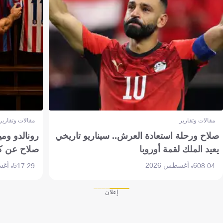
مقالات وتقارير
مقالات وتقارير
صلاح ورحلة استعادة العرش.. سيناريو تاريخي
رونالدو وم
يعيد الملك لقمة أوروبا
صلاح عن ك
6 أغسطس 2026
5 أغسطس 2026
17:29
08:04
إعلان