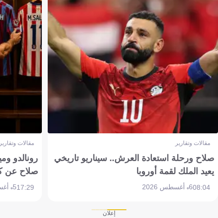
مقالات وتقارير
مقالات وتقارير
صلاح ورحلة استعادة العرش.. سيناريو تاريخي
رونالدو وم
يعيد الملك لقمة أوروبا
صلاح عن ك
6 أغسطس 2026
5 أغسطس 2026
17:29
08:04
إعلان