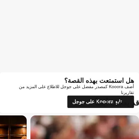
هل استمتعت بهذه القصة؟
أضف Kooora كمصدر مفضل على جوجل للاطلاع على المزيد من
تقاريرنا
قد يعجبك أيضاً
تابع Kooora على جوجل