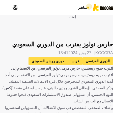
مباشر
إعلان
حارس تولوز يقترب من الدوري السعودي
KOOORA
27 يونيو 2024
13:41
الدوري الفرنسي
فرنسا
دوري روشن السعودي
اقترب جيوم ريستيس، حارس مرمى تولوز الفرنسي، من الانضمام إلى
المملكة العربية السعودية
تولوز
غيوم ريستس
الإنتقالات
اقترب جيوم ريستيس، حارس مرمى تولوز الفرنسي، من الانضمام إلى أحد
كرة قدم
أندية الدوري السعودي للمحترفين خلال فترة الانتقالات الصيفية المقبلة.
وذكر الصحفي الإيطالي الشهير رودي جاليتي، عبر حسابه على منصة "
إكس
"،
اليوم الخميس، أن مسؤولي صندوق الاستثمارات السعودي فتحوا خطوط
الاتصال مع الحارس الشاب.
وأضاف الصحفي المتخصص في سوق الانتقالات أن المسؤولين استفسروا