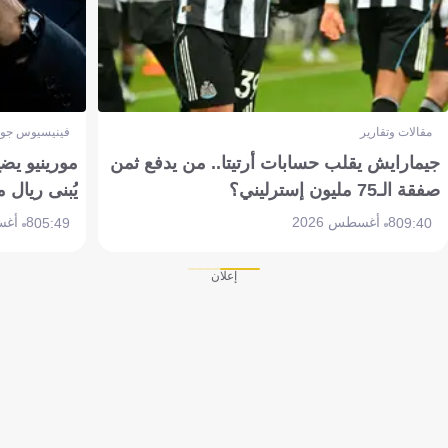
مقالات وتقارير
فينيسيوس جون
جيمارايش يقلب حسابات أرتيتا.. من يدفع ثمن
مورينيو يض
صفقة الـ75 مليون إسترليني؟
يُبنى ريال 
8 أغسطس 2026
8 أغسطس 2026
05:49
09:40
إعلان