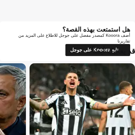
هل استمتعت بهذه القصة؟
أضف Kooora كمصدر مفضل على جوجل للاطلاع على المزيد من
تقاريرنا
قد يعجبك أيضاً
تابع Kooora على جوجل