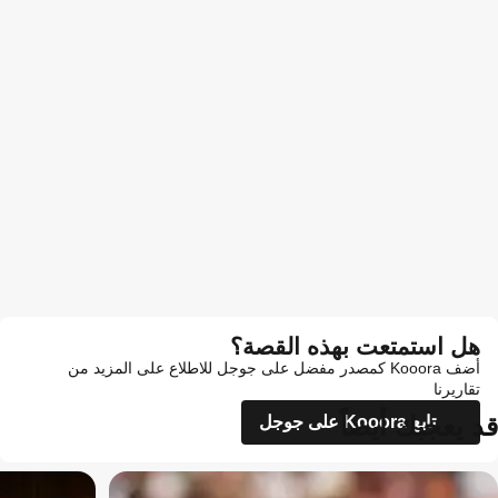
هل استمتعت بهذه القصة؟
أضف Kooora كمصدر مفضل على جوجل للاطلاع على المزيد من
تقاريرنا
قد يعجبك أيضاً
تابع Kooora على جوجل