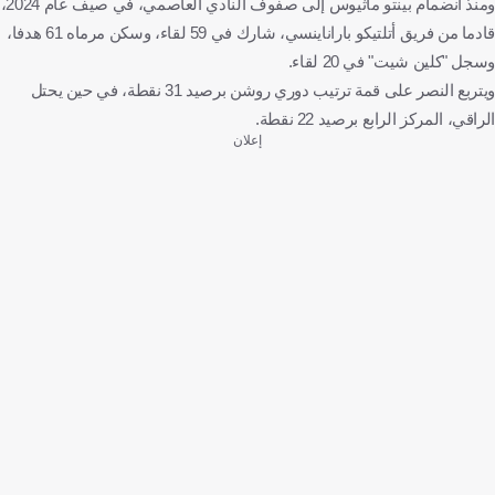
ومنذ انضمام بينتو ماثيوس إلى صفوف النادي العاصمي، في صيف عام 2024،
قادما من فريق أتلتيكو باراناينسي، شارك في 59 لقاء، وسكن مرماه 61 هدفا،
وسجل "كلين شيت" في 20 لقاء.
ويتربع النصر على قمة ترتيب دوري روشن برصيد 31 نقطة، في حين يحتل
الراقي، المركز الرابع برصيد 22 نقطة.
إعلان