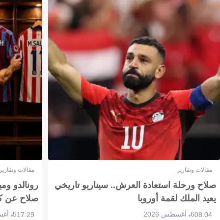
مقالات وتقارير
مقالات وتقارير
صلاح ورحلة استعادة العرش.. سيناريو تاريخي
رونالدو وم
يعيد الملك لقمة أوروبا
صلاح عن ك
6 أغسطس 2026
5 أغسطس 2026
17:29
08:04