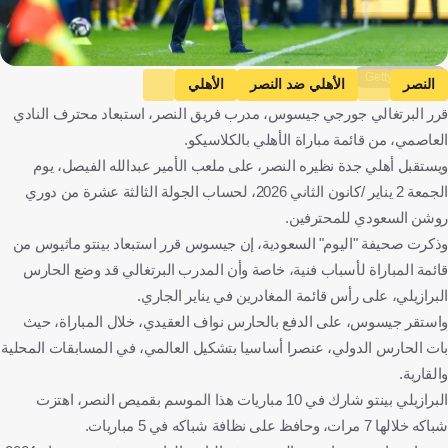
Getty Images
النصر
الأهلي ضد النصر
الأهلي
قرر البرتغالي جورجي جيسوس، مدرب فريق النصر، استبعاد محترف النادي
دوري روشن السعودي
جورج جيسوس
المملكة العربية السعودية
العاصمي، من قائمة مباراة الأهلي بالكلاسيكو.
البرتغال
كرة قدم
ويستقبل أهلي جدة نظيره النصر، على ملعب الأمير عبدالله الفيصل، يوم
الجمعة 2 يناير /كانون الثاني 2026، لحساب الجولة الثالثة عشرة من دوري
روشن السعودي للمحترفين.
وذكرت صحيفة "اليوم" السعودية، إن جيسوس قرر استبعاد بينتو ماثيوس من
قائمة المباراة لأسباب فنية، خاصة وأن المدرب البرتغالي قد وضع الحارس
البرازيلي، على رأس قائمة المغادرين في يناير الجاري.
واستقر جيسوس، على الدفع بالحارس نواف العقيدي، خلال المباراة، حيث
بات الحارس الدولي، عنصرا أساسيا بتشكيل العالمي، في المسابقات المحلية
والقارية.
البرازيلي بينتو شارك في 10 مباريات هذا الموسم بقميص النصر، اهتزت
شباكه خلالها 7 مرات، وحافظ على نظافة شباكه في 5 مباريات.