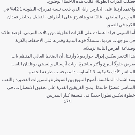
فضّلت الكرات الطويلة، قللت هذه الأخطاء بوضوح.
واعتمد أرتيتا على الحارس رايا، الذي بلغت نسبة تمريراته الطويلة 42.1% في
الموسم الماضي - غالبًا نحو هافيرتز على الأطراف - لتقليل مخاطر فقدان
الكرة في العمق.
أما السيتي فزاد اعتماده على الكرات الطويلة من ركلات المرمى، لوضع هالاند
في مواجهات فردية، مستغلًا قوته البدنية وقدرته على الاحتفاظ بالكرة،
وصناعة الفرص الثانية لزملائه.
هذا التغيير يعكس إدراك جوارديولا وأرتيتا، أن الضغط العالي المنظم بات
يفرض حلولًا أسرع وأكثر مباشرةً. وبات آرسنال والسيتي يوظفان اللعب
المباشر كأداة تكتيكية، لا كأسلوب دائم، بحسب طبيعة الخصم.
ومع اشتداد المنافسة، أصبح التنويع بين السيطرة بالتمريرات القصيرة واللعب
المباشر عنصرًا حاسمًا، يمنح الفريقين القدرة على تحقيق الانتصارات، في
خطوة تعكس تطورًا جديدًا في فلسفة كبار المدربين.
إعلان