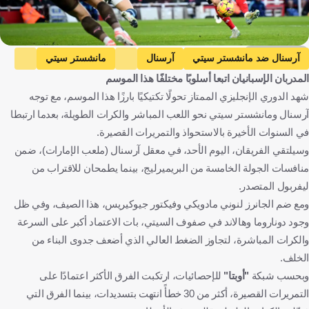
Getty Images
آرسنال ضد مانشستر سيتي
آرسنال
مانشستر سيتي
المدربان الإسبانيان اتبعا أسلوبًا مختلفًا هذا الموسم
الدوري الإنجليزي الممتاز
إنجلترا
كرة قدم
شهد الدوري الإنجليزي الممتاز تحولًا تكتيكيًا بارزًا هذا الموسم، مع توجه
آرسنال ومانشستر سيتي نحو اللعب المباشر والكرات الطويلة، بعدما ارتبطا
في السنوات الأخيرة بالاستحواذ والتمريرات القصيرة.
وسيلتقي الفريقان، اليوم الأحد، في معقل آرسنال (ملعب الإمارات)، ضمن
منافسات الجولة الخامسة من البريميرليج، بينما يطمحان للاقتراب من
ليفربول المتصدر.
ومع ضم الجانرز لنوني مادويكي وفيكتور جيوكيريس، هذا الصيف، وفي ظل
وجود دوناروما وهالاند في صفوف السيتي، بات الاعتماد أكبر على السرعة
والكرات المباشرة، لتجاوز الضغط العالي الذي أضعف جدوى البناء من
الخلف.
وبحسب شبكة
"أوبتا"
للإحصائيات، ارتكبت الفرق الأكثر اعتمادًا على
التمريرات القصيرة، أكثر من 30 خطأً انتهت بتسديدات، بينما الفرق التي