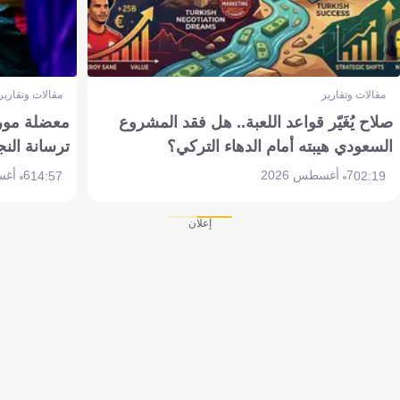
مقالات وتقارير
مقالات وتقارير
صلاح يُغَيّر قواعد اللعبة.. هل فقد المشروع
معضلة مورين
السعودي هيبته أمام الدهاء التركي؟
ترسانة النج
7 أغسطس 2026
6 أغسطس 2026
14:57
02:19
إعلان