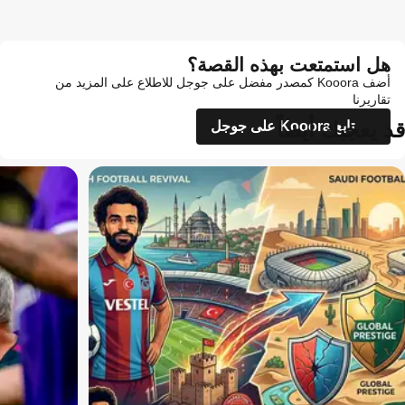
هل استمتعت بهذه القصة؟
أضف Kooora كمصدر مفضل على جوجل للاطلاع على المزيد من
تقاريرنا
قد يعجبك أيضاً
تابع Kooora على جوجل