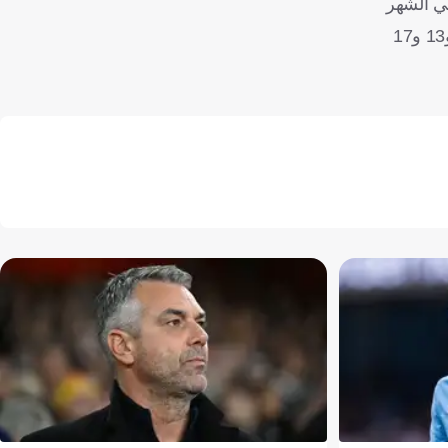
في الشهر
المقبل، تنافس الأندية المشاركة للفوز بثلاثة ألقاب هي؛ كأس ديربي الأمريكتين، كأس التحدي وكأس القارات للأندية، وذلك أيام 10 و13 و17