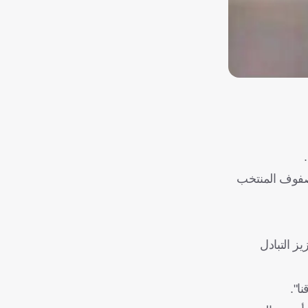
لصفوف المنتخب
ز التبادل
ا".