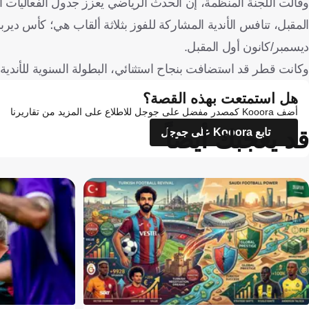
وقالت اللجنة المنظمة، إن الحدث الرياضي يعزز جدول الفعاليات 
ديسمبر/كانون أول المقبل.
وكانت قطر قد استضافت بنجاح استثنائي، البطولة السنوية للأندية 3 مرات في 2019 و2020 و2024.
هل استمتعت بهذه القصة؟
أضف Kooora كمصدر مفضل على جوجل للاطلاع على المزيد من تقاريرنا
قد يعجبك أيضاً
تابع Kooora على جوجل