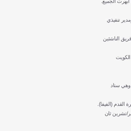
 "أثبتت دولة قطر، للعالم، التميز العربي في الاستضافة من خلال كأس العالم قطر 2022 التي أبهرت الجميع.
دير تنفيذي
ريق الناشئين
الكويت
س العالم، وهي ستاد
ة المتبقية في سلسلة من التصفيات، التي ستقام قبل انطلاق البطولة يومي 25 و26 نوفمبر/تشرين ثان