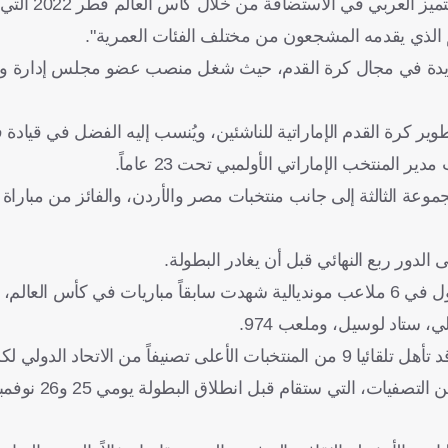
وعن الإنجازات القطرية، علق بوهندي
 الذي يقدمه المشجعون من مختلف الفئات العمرية".
 عديدة في مجال كرة القدم، حيث شغل منصب عضو مجلس إدارة وم
كرة القدم الإماراتية للناشئين، ويُنسب إليه الفضل في قيادة ف
ة الثالثة إلى جانب منتخبات مصر والأردن، والفائز من مباراة 
لدور ربع النهائي قبل أن يغادر البطولة.
وسيقام الحدث الرياضي في الفترة من 1 إلى 18 ديسمبر/كانون أول في 6 ملاعب مونديالية شهدت سابقاً مباريات في كأ
ي، ستاد لوسيل، وملعب 974.
بينما يتنافس 14 منتخباً على الأماكن السبع