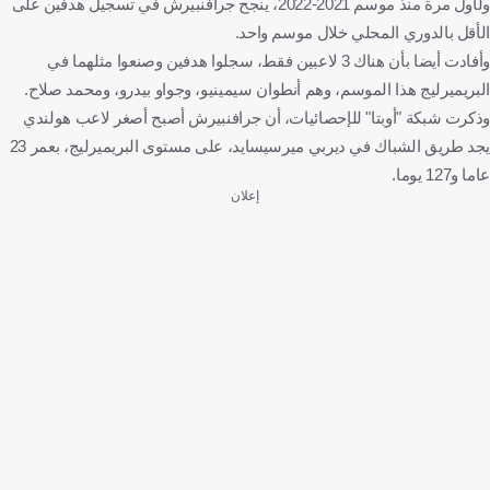
ولأول مرة منذ موسم 2021-2022، ينجح جرافنبيرش في تسجيل هدفين على
الأقل بالدوري المحلي خلال موسم واحد.
وأفادت أيضا بأن هناك 3 لاعبين فقط، سجلوا هدفين وصنعوا مثلهما في
البريميرليج هذا الموسم، وهم أنطوان سيمينيو، وجواو بيدرو، ومحمد صلاح.
وذكرت شبكة "أوبتا" للإحصائيات، أن جرافنبيرش أصبح أصغر لاعب هولندي
يجد طريق الشباك في ديربي ميرسيسايد، على مستوى البريميرليج، بعمر 23
عاما و127 يوما.
إعلان