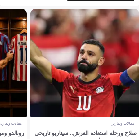
مقالات وتقارير
مقالات وتقارير
صلاح ورحلة استعادة العرش.. سيناريو تاريخي
رونالدو وم