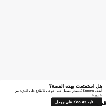
هل استمتعت بهذه القصة؟
أضف Kooora كمصدر مفضل على جوجل للاطلاع على المزيد من
تقاريرنا
قد يعجبك أيضاً
تابع Kooora على جوجل