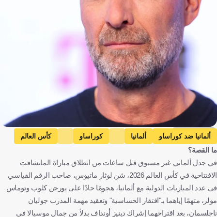
Getty Images
ألمانيا ضد كوراساو
ألمانيا
كوراساو
كأس العالم
ما القصة؟
جمال موسيالا
يورجن كلوب
توماس مولر
ألمانيا
كوراساو
في جدل ألماني غير مسبوق قبل ساعات من انطلاق مباراة المانشافت
الولايات المتحدة
كرة قدم
الافتتاحية في كأس العالم 2026، شن لوثار ماتيوس، صاحب الرقم القياسي
في عدد المباريات الدولية مع ألمانيا، هجومًا حادًا على يورجن كلوب وتوماس
مولر، متهمًا إياهما بـ"افتقار الحساسية" وتعقيد مهمة المدرب جوليان
ناجلسمان، بعد اقتراحهما إشراك دينيز أونداف بدلاً من جمال موسيالا في