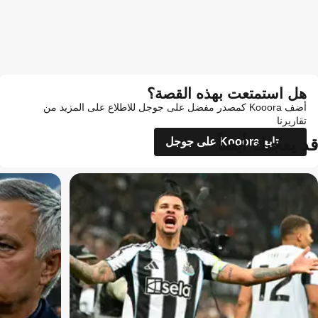
هل استمتعت بهذه القصة؟
أضف Kooora كمصدر مفضل على جوجل للاطلاع على المزيد من
تقاريرنا
قد يعجبك أيضاً
تابع Kooora على جوجل