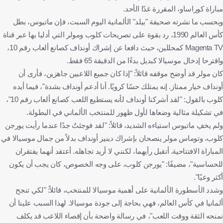
مباراة كوراساو، المقررة غدًا الأحد.
وبحسب ما نشرته صحيفة "بيلد" الألمانية اليوم السبت، فإن ماتيوس، بطل
كأس العالم 1990، رد بقوة على تصريحات كلوب ومولر التي أدليا بها عبر قناة
Magenta TV كمحللين، حيث دافعا عن إشراك أونداف كصانع ألعاب رقم 10،
واقترحا إدخال موسيالا كبديل بدءًا من الدقيقة 65 فقط.
كان مولر قد أوضح موقفه قائلاً: "إذا كان جميع اللاعبين جاهزين، فأرى أن
أونداف خيار ممتاز. إنه يمتلك حسًا كرويًا. أنا أدعم أونداف بشدة"، فيما أيده
كلوب بالقول: "لقد أشركنا أونداف لأنه يستطيع اللعب كصانع ألعاب رقم 10"،
في تشكيلة مثالية وضعاها لأول ظهور للمنتخب الألماني في البطولة.
ولم يخفِ ماتيوس استياءه الشديد، قائلاً: "لقد فوجئتُ جدًا عندما رأيت يورجن
كلوب، وتوماس مولر ينصحان بإشراك دينيز أونداف بدلاً من جمال موسيالا في
المباراة الافتتاحية. أتقبل رأيهما، لكنني لا أريد تجاهله. أعتقد أنهما يفتقران
للحساسية"، مضيفًا: "يورجن كلوب، على وجه الخصوص، كان يجب أن يكون
أكثر وعيًا".
وشدد الأسطورة الألمانية على أهمية موسيالا للمنتخب، قائلاً: "لكي تنجح
ألمانيا في كأس العالم، فهي بحاجة إلى جودة موسيالا. لهذا السبب علينا أن
نمنحه الثقة ووقت اللعب"، في رسالة واضحة بأن إقصاء اللاعب قد يكلف