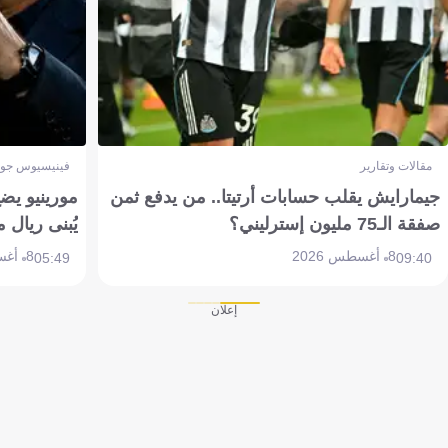
مقالات وتقارير
فينيسيوس جون
جيمارايش يقلب حسابات أرتيتا.. من يدفع ثمن
مورينيو يض
صفقة الـ75 مليون إسترليني؟
يُبنى ريال 
8 أغسطس 2026
8 أغسطس 2026
05:49
09:40
إعلان