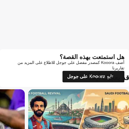
هل استمتعت بهذه القصة؟
أضف Kooora كمصدر مفضل على جوجل للاطلاع على المزيد من
تقاريرنا
قد يعجبك أيضاً
تابع Kooora على جوجل