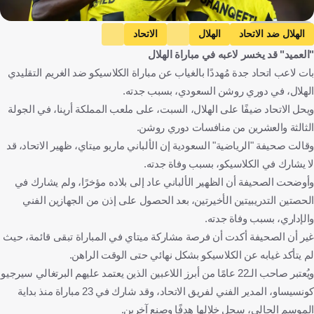
Getty Images
الهلال ضد الاتحاد
الهلال
الاتحاد
"العميد" قد يخسر لاعبه في مباراة الهلال
دوري روشن السعودي
ماريو ميتاج
المملكة العربية السعودية
بات لاعب اتحاد جدة مُهددًا بالغياب عن مباراة الكلاسيكو ضد الغريم التقليدي
ألبانيا
كرة قدم
الهلال، في دوري روشن السعودي، بسبب جدته.
ويحل الاتحاد ضيفًا على الهلال، السبت، على ملعب المملكة أرينا، في الجولة
الثالثة والعشرين من منافسات دوري روشن.
وقالت صحيفة "الرياضية" السعودية إن الألباني ماريو ميتاي، ظهير الاتحاد، قد
لا يشارك في الكلاسيكو، بسبب وفاة جدته.
وأوضحت الصحيفة أن الظهير الألباني عاد إلى بلاده مؤخرًا، ولم يشارك في
الحصتين التدريبيتين الأخيرتين، بعد الحصول على إذن من الجهازين الفني
والإداري، بسبب وفاة جدته.
غير أن الصحيفة أكدت أن فرصة مشاركة ميتاي في المباراة تبقى قائمة، حيث
لم يتأكد غيابه عن الكلاسيكو بشكل نهائي حتى الوقت الراهن.
ويُعتبر صاحب الـ22 عامًا من أبرز اللاعبين الذين يعتمد عليهم البرتغالي سيرجيو
كونسيساو، المدير الفني لفريق الاتحاد، وقد شارك في 23 مباراة منذ بداية
الموسم الحالي، سجل خلالها هدفًا وصنع آخرين.