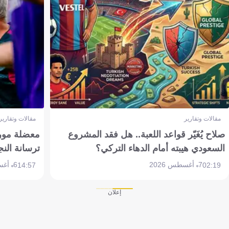
مقالات وتقارير
مقالات وتقارير
صلاح يُغَيّر قواعد اللعبة.. هل فقد المشروع
معضلة مورين
السعودي هيبته أمام الدهاء التركي؟
ترسانة النج
7 أغسطس 2026
6 أغسطس 2026
14:57
02:19
إعلان