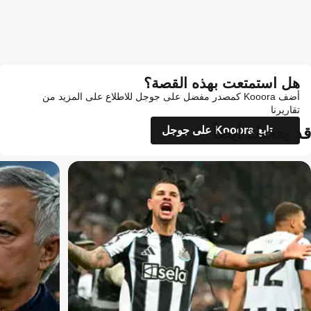
هل استمتعت بهذه القصة؟
أضف Kooora كمصدر مفضل على جوجل للاطلاع على المزيد من
تقاريرنا
قد يعجبك أيضاً
تابع Kooora على جوجل