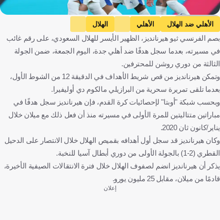
Getty Images
الأهلي ضد الهلال
الأهلي
الهلال
بصم الفرنسي ثيو هيرنانديز، الظهير الأيسر للهلال السعودي، على رقم غائب
دوري روشن السعودي
ثيو هيرنانديز
المملكة العربية السعودية
في مسيرته، بعدما سجل هدفًا ضد أهلي جدة، اليوم الجمعة، ضمن الجولة
فرنسا
كرة قدم
الثالثة من دوري روشن للمحترفين.
وتمكن هيرنانديز من قص شريط الأهداف في الدقيقة 12 من الشوط الأول،
بعدما تلقى تمريرة سحرية من البرازيلي مالكوم دي أوليفيرا.
وبحسب شبكة "أوبتا" لإحصائيات كرة القدم، فإن هيرنانديز سجل هدفًا في
مباراتين متتاليتين للمرة الأولى في مسيرته منذ أن فعل ذلك مع ميلان خلال
يناير/كانون ثان 2020.
وكان هيرنانديز قد سجل أول أهدافه بقميص الهلال خلال الانتصار على الدحيل
القطري (2-1) بالجولة الأولى من دوري أبطال آسيا للنخبة.
يذكر أن هيرنانديز انضم لصفوف الهلال خلال فترة الانتقالات الصيفية الأخيرة،
قادمًا من ميلان، مقابل 25 مليون يورو.
إعلان