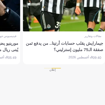
مقالات وتقارير
فينيسيوس جون
جيمارايش يقلب حسابات أرتيتا.. من يدفع ثمن
مورينيو يض
صفقة الـ75 مليون إسترليني؟
يُبنى ريال 
8 أغسطس 2026
8 أغسطس 2026
05:49
09:40
إعلان