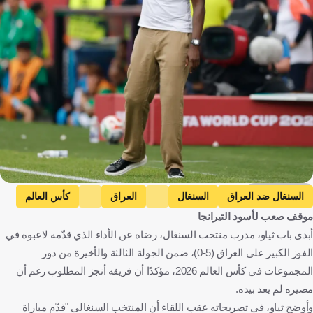
Getty Images
السنغال ضد العراق
السنغال
العراق
كأس العالم
موقف صعب لأسود التيرانجا
بابي ثياو
السنغال
العراق
كندا
كرة قدم
أبدى باب ثياو، مدرب منتخب السنغال، رضاه عن الأداء الذي قدّمه لاعبوه في
الفوز الكبير على العراق (5-0)، ضمن الجولة الثالثة والأخيرة من دور
المجموعات في كأس العالم 2026، مؤكدًا أن فريقه أنجز المطلوب رغم أن
مصيره لم يعد بيده.
وأوضح ثياو، في تصريحاته عقب اللقاء أن المنتخب السنغالي "قدّم مباراة