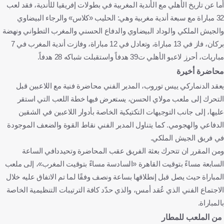
أما عن تاريخ الأهلي مع الأندية المغربية في بطولات إفريقيا للأندية، فقد لعب
32 مباراة مع سبعة أندية مغربية وهي: الحليب «كلاس» والرجاء البيضاوي
والجيش الملكي والوداد البيضاوي والدفاع الحسني والمغرب التطواني ونهضة
بركان، فاز في 13 مباراة، وتعادل في 12 مباراة، وفازت أندية المغرب في 7
مباريات، أحرز لاعبو الأهلي ت39 هدفاً واستقبلت شباكه 28 هدفاً.
محاضرة أخيرة
يعقد الدنماركي ييس توروب، المدير الفني محاضرة فنية مع اللاعبين قبل
التحرك إلى ملعب مولاي الحسن، يستعرض فيها خطة اللعب التي استقر
عليها، إلى جانب التوجيهات التكتيكية الخاصة بأدوار اللاعبين في الشقين
الدفاعي والهجومي. كما يتناول المدير الفني نقاط القوة والضعف الموجودة
في فريق الجيش الملكي.
ومن المقرر ان تتحرك بعثة الفريق عقب المحاضرة وتحيددافي الساعة
السابعة مساءً بتوقيت القاهرة «السادسة مساءً بتوقيت المغرب»، إلى ملعب
المباراة حيث يصل قبل إنطلاقها بساعة ونصف وفقًا لما تم الاتفاق عليه خلال
الاجتماع الفني الذي عُقد أمس، والذي حدّد كافة الترتيبات التنظيمية الخاصة
بالمباراة.
من الملعب للمطار