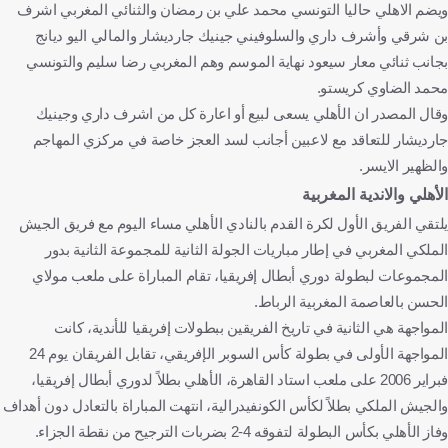
ويضم الاهلي حاليا التونسي محمد علي بن رمضان والثنائي المغربي اشرف
بن شرقي وأشرف داري والسلوفيني جينيك جارديشار والمالي اليو ديانج
بجانب ثنائي معار سيعود نهاية الموسم وهم المغربي رضا سليم والتونسي
محمد الضاوي كريستو.
وقال المصدر ان الأهلي يسعى لبيع أو اعارة كل من اشرف داري وجينيك
جارديشار للتعاقد مع لاعبين أجانب لسد العجز خاصة في مركزي المهاجم
والظهير الايسر.
الأهلي والاندية المغربية
يلتقي الفريق الأول لكرة القدم بالنادي الأهلي مساء اليوم مع فريق الجيش
الملكي المغربي في إطار مباريات الجولة الثانية للمجموعة الثانية بدور
المجموعات لبطولة دوري أبطال إفريقيا، تقام المباراة على ملعب مولاي
الحسن بالعاصمة المغربية الرباط.
المواجهة هي الثانية في تاريخ الفريقين ببطولات إفريقيا للأندية، كانت
المواجهة الأولى في بطولة كأس السوبر الإفريقي، تقابل الفريقان يوم 24
فبراير 2006 على ملعب استاد القاهرة، الأهلي بطلاً لدوري أبطال إفريقيا،
والجيش الملكي بطلاً لكأس الكونفيدرالية، انتهت المباراة بالتعادل دون أهداف
وفاز الأهلي بكأس البطولة لتفوقه 4-2 بضربات الترجيح من نقطة الجزاء.