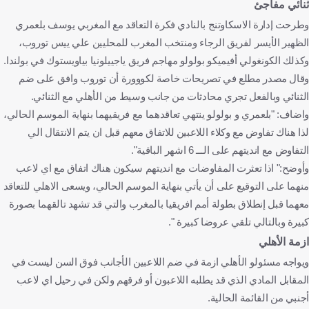
ثنائي مفاجئ
وطرحت إدارة الاسكاوتنج بالنادي فكرة التعاقد مع المغربي يوسف بلعمري
الظهير الأيسر لفريق الرجاء ومنتخب المغرب للمحليين علي ييس توروب،
وكذلك الكونغولي أفيميكو بولولو مهاجم فريق ياجييلونيا بياويستوك في بولندا.
وقال مصدر مطلع في تصريحات خاصة لكووورة أن توروب وافق على ضم
الثنائي وبالفعل تجري محادثات من جانب وسيط من الأهلي مع الثنائي.
واضاف: "بلعمري و بولولو ينتهي تعاقدهما مع فريقيهما بنهاية الموسم الحالي،
لذا هناك تفاوض مع وكلاء اللاعبين للاتفاق معهم قبل ان يتم الانتقال الي
التفاوض مع انديتهم على الـــ 6 اشهر الباقية".
وأوضح:" اذا تعثرت المفاوضات مع انديتهم سيكون هناك اتفاق مع اي لاعب
منهما على التوقيع على أن يأتي بنهاية الموسم الحالي، ويسعى الاهلي للتعاقد
معهما قبل إنطلاق بطولة أمم افريقيا بالمغرب والتي قد تشهد تالقهما بصورة
كبيرة وبالتالي تلقي عروضا كبيرة ".
ازمة الأهلي
ويواجه مسئولو الأهلي ازمة في ضم اللاعبين الأجانب فوق السن ليست في
المقابل المادي الذي قد يطلبه اللاعبون أو فرقهم ولكن في رحيل اي لاعب
أجنبي من القائمة الحالية.