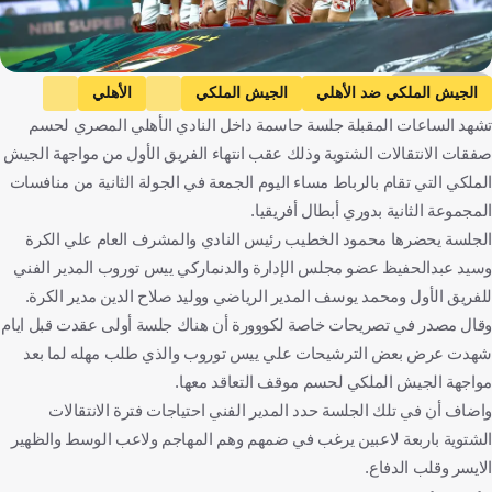
Getty Images
الجيش الملكي ضد الأهلي
الجيش الملكي
الأهلي
تشهد الساعات المقبلة جلسة حاسمة داخل النادي الأهلي المصري لحسم
دوري أبطال إفريقيا
يوسف بلعمري
الرجاء البيضاوي
صفقات الانتقالات الشتوية وذلك عقب انتهاء الفريق الأول من مواجهة الجيش
أفيميكو بولولو
ياجييلونيا بياليوستوك
مصر
المغرب
الملكي التي تقام بالرباط مساء اليوم الجمعة في الجولة الثانية من منافسات
كرة قدم
المجموعة الثانية بدوري أبطال أفريقيا.
الجلسة يحضرها محمود الخطيب رئيس النادي والمشرف العام علي الكرة
وسيد عبدالحفيظ عضو مجلس الإدارة والدنماركي ييس توروب المدير الفني
للفريق الأول ومحمد يوسف المدير الرياضي ووليد صلاح الدين مدير الكرة.
وقال مصدر في تصريحات خاصة لكووورة أن هناك جلسة أولى عقدت قبل ايام
شهدت عرض بعض الترشيحات علي ييس توروب والذي طلب مهله لما بعد
مواجهة الجيش الملكي لحسم موقف التعاقد معها.
واضاف أن في تلك الجلسة حدد المدير الفني احتياجات فترة الانتقالات
الشتوية باربعة لاعبين يرغب في ضمهم وهم المهاجم ولاعب الوسط والظهير
الايسر وقلب الدفاع.