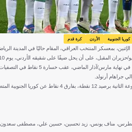
كوريا الجنوبية
الأردن
كرة قدم
إثنين، بمعسكر المنتخب العراقي، المقام حاليًا في المدينة الرياض
وكان الاتحاد العراقي قد أعلن إقالة المدير الفني الإسباني كاساس في نهاية مارس/آذار الما
ويحتل منتخب أسود الرافدين، المركز الثالث بجدول ترتيب المجموعة الثانية برصيد 12 نقطة، بفارق 4
فراس بطرس، مناف يونس، زيد تحسين، حسين علي، مصطفى سعدون