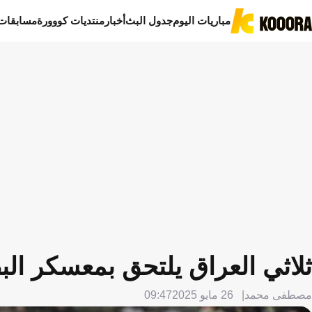
مباريات اليوم
جدول البث
أخبار
منتديات كووورة
مسابقات
ثلاثي العراق يلتحق بمعسكر البص
مصطفى محمد
26 مايو 2025
09:47