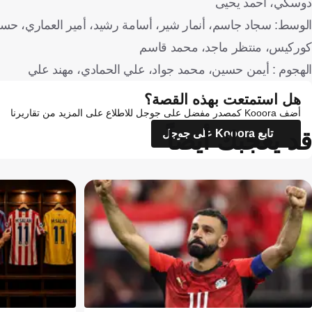
دوسكي، أحمد يحيى
الوسط: سجاد جاسم، أنمار شير، أسامة رشيد، أمير العماري، حسن
كوركيس، منتظر ماجد، محمد قاسم
الهجوم : أيمن حسين، محمد جواد، علي الحمادي، مهند علي
هل استمتعت بهذه القصة؟
أضف Kooora كمصدر مفضل على جوجل للاطلاع على المزيد من تقاريرنا
قد يعجبك أيضاً
تابع Kooora على جوجل