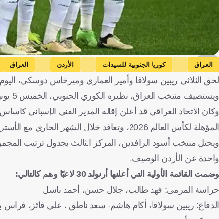
AFP
العراق
كوريا الجنوبية للسيدات
الأردن
العراق
لحق الثلاثي ريبين سولاقا وأمير العماري وميرخاس دوسكي، اليوم ال
ويستضيف منتخب العراق، نظيره الكوري الجنوبي، الخميس 5 يونيو/حزيران المقبل، على أن يحل ضيفًا على شقيقه الأردني، يوم 10 من الشهر ذاته.
المؤهلة لكأس العالم 2026، وتعاقد خلال الشهر الجاري مع الأسترالي جراهام أرنولد.
واحدة عن الأردن الوصيف.
وضمت القائمة الأولية التي أعلنها أرنولد 30 لاعبًا وهم كالتالي:
حراسة المرمى: فهد طالب، جلال حسن، أحمد باسل
الدفاع: ريبين سولاقا، أكام هاشم، سعد ناطق ، علي فائز، 