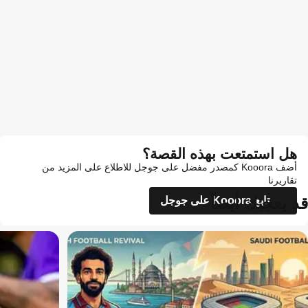
هل استمتعت بهذه القصة؟
أضف Kooora كمصدر مفضل على جوجل للاطلاع على المزيد من
تقاريرنا
قد يعجبك أيضاً
تابع Kooora على جوجل