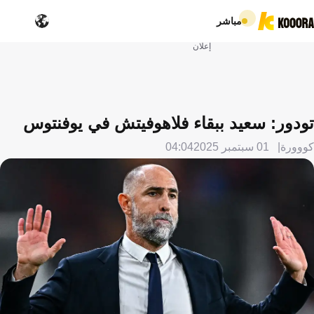
مباشر
إعلان
تودور: سعيد ببقاء فلاهوفيتش في يوفنتوس
كووورة
01 سبتمبر 2025
04:04