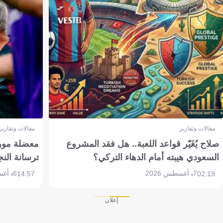
مقالات وتقارير
مقالات وتقارير
صلاح يُغَيّر قواعد اللعبة.. هل فقد المشروع
معضلة مورين
السعودي هيبته أمام الدهاء التركي؟
ترسانة النج
7 أغسطس 2026
6 أغسطس 2026
14:57
02:19
إعلان