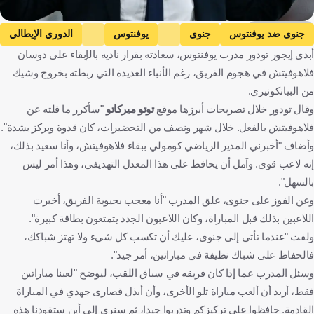
Getty Images
جنوى ضد يوفنتوس
جنوى
يوفنتوس
الدوري الإيطالي
أبدى إيجور تودور مدرب يوفنتوس، سعادته بقرار ناديه بالإبقاء على دوسان
دوشان فلاهوفيتش
إيغور تودور
إيطاليا
كرة قدم
فلاهوفيتش في هجوم الفريق، رغم الأنباء العديدة التي ربطته بخروج وشيك
من البيانكونيري.
وقال تودور خلال تصريحات أبرزها موقع
توتو ميركاتو
"سأكرر ما قلته عن
فلاهوفيتش بالفعل. خلال شهر ونصف من التحضيرات، كان قدوة ويركز بشدة".
وأضاف "أخبرني المدير الرياضي كومولي ببقاء فلاهوفيتش، وأنا سعيد بذلك،
إنه لاعب قوي. وآمل أن يحافظ على هذا المعدل التهديفي، وهذا أمر ليس
بالسهل".
وعن الفوز على جنوى، علق المدرب "أنا معجب بحيوية الفريق، أخبرت
اللاعبين بذلك قبل المباراة، وكان اللاعبون الجدد يتمتعون بطاقة كبيرة".
ولفت "عندما تأتي إلى جنوى، عليك أن تكسب كل شيء ولا تهتز شباكك،
فالحفاظ على شباك نظيفة في مباراتين، أمر جيد".
وسئل المدرب عما إذا كان فريقه في سباق اللقب، ليوضح "لعبنا مباراتين
فقط، أريد أن ألعب مباراة تلو الأخرى، وأن أبذل قصارى جهدي في المباراة
القادمة. حافظوا على تركيزكم وتدربوا جيدا، ثم سنرى إلى أين ستقودنا هذه