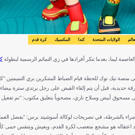
الم
الولايات المتحدة
كندا
المكسيك
كرة قدم
اصمة ليما، بعدما تنكر أفرادها في زي التمائم الرسمية لبطولة
كأ
نصة تيك توك للحظة قيام الضباط المتنكرين بزي التميمتين "ك
رقة حديدية، قبل أن يتم إلقاء القبض على رجل يرتدي سترة بيضاء.
ى مسحوق أبيض وسلاح ناري، مصحوباً بتعليق مكتوب: "تم تفعي
لخضراء بالشرطة، في تصريحات لوكالة أسوشيتد برس: "بفضل العمل
صدد اعتقاله هو مشجع متعصب لكرة القدم، ويعيش ويتنفس حمى كأس