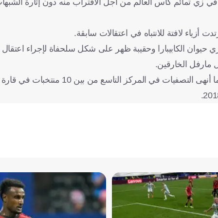
ي زي تمائم كأس العالم من أجل الاقتراب منه دون إثارة الشبهات
دت أزياء لافتة للانتباه في اعتقالات سابقة.
م 2025 تنكر أحد الضباط في زي حيوان الكابيبارا وحقيبة ظهر على شكل سلحفاة لإجراء اع
 مارفل الخارقين.
وفشل منتخب بيرو في التأهل لنهائيات كأس العالم هذا العام، بعدما أنهى التصفيا