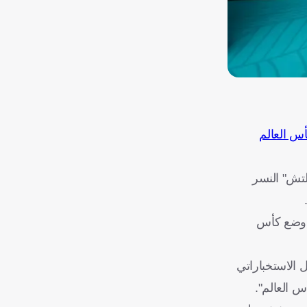
س العالم
لتش" النسر
ل وضع كأس
 الاستخباراتي
 العالم".