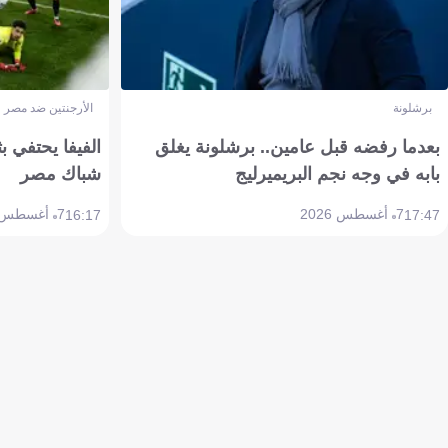
برشلونة
الأرجنتين ضد مصر
بعدما رفضه قبل عامين.. برشلونة يغلق
الفيفا يحتفي بث
بابه في وجه نجم البريميرليج
شباك مصر
7 أغسطس 2026
7 أغسطس 2026
16:17
17:47