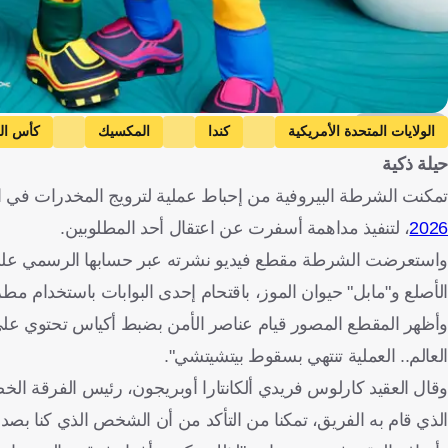
Getty Images
الولايات المتحدة الأمريكية
كندا
المكسيك
كأس الع
حيلة ذكية
تمكنت الشرطة البيروفية من إحباط عملية لترويج المخدرات في الع
2026
، لتنفيذ مداهمة أسفرت عن اعتقال أحد المطلوبين.
واستعرضت الشرطة مقطع فيديو نشرته عبر حسابها الرسمي على م
الأصلع و"مابل" حيوان الموز، باقتحام إحدى البوابات باستخدام مط
وأظهر المقطع المصور قيام عناصر الأمن بضبط أكياس تحتوي عل
العالم.. العملية تنتهي بسقوط بيتشيتشي".
وقال العقيد كارلوس فريدي ألكانتارا أوبريجون، رئيس الفرقة ا
الذي قام به الفريق، تمكنا من التأكد من أن الشخص الذي كنا ب