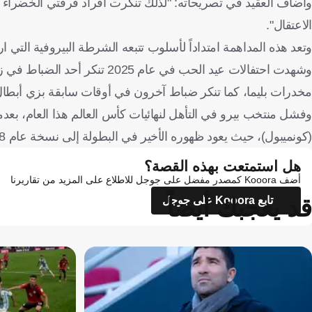
وأضاف العقيد في تصريحاته: "لذلك تنكرت أفراد فرقتي الخضراء ف
الاعتقال".
وتعد هذه المداهمة امتداداً لأسلوب تتبعه الشرطة البيروفية التي ارت
وشهدت احتفالات عيد الحب في عا
مخدرات بليما، كما تنكر ضباط آخرون في أوقات سابقة بزي أبطال
(كونميبول)، حيث يعود ظهوره الأخير في البطولة إلى نسخة عام 2018.
هل استمتعت بهذه القصة؟
أضف Kooora كمصدر مفضل على جوجل للاطلاع على المزيد من تقاريرنا
قد يعجبك أيضاً
تابع Kooora على جوجل