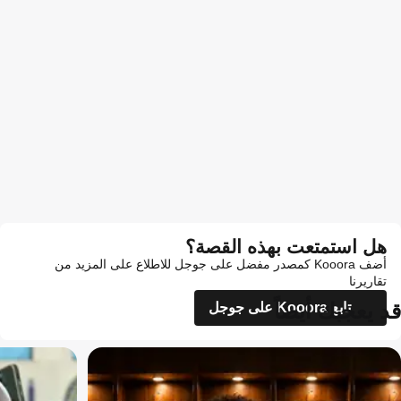
هل استمتعت بهذه القصة؟
أضف Kooora كمصدر مفضل على جوجل للاطلاع على المزيد من
تقاريرنا
قد يعجبك أيضاً
تابع Kooora على جوجل