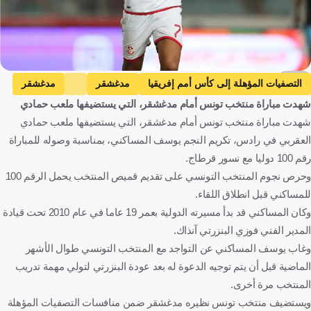
EPA
التصفيات المؤهلة إلى كأس أمم إفريقيا
مدغشقر
مدغشقر
شهدت مباراة منتخب تونس أمام مدغشقر، التي يستضيفها ملعب حمادي
تونس
تونس
يوسف المساكني
كرة قدم
شهدت مباراة منتخب تونس أمام مدغشقر، التي يستضيفها ملعب حمادي
العقربي في رادس، تكريم النجم يوسف المساكني، بمناسبة وصوله للمباراة
رقم 100 دوليا مع نسور قرطاج.
وحرص نجوم المنتخب التونسي على تقديم قميص المنتخب يحمل الرقم 100
للمساكني قبل انطلاق اللقاء.
وكان المساكني قد بدأ مسيرته الدولية بعمر 19 عاما في عام 2010 تحت قيادة
المدير الفني فوزي البنزرتي آنذاك.
وغاب يوسف المساكني عن التواجد مع المنتخب التونسي طوال الأشهر
الماضية قبل أن يتم توجيه الدعوة له بعد عودة البنزرتي لتولي مهمة تدريب
المنتخب مرة أخرى.
ويستضيف منتخب تونس نظيره مدغشقر ضمن منافسات التصفيات المؤهلة