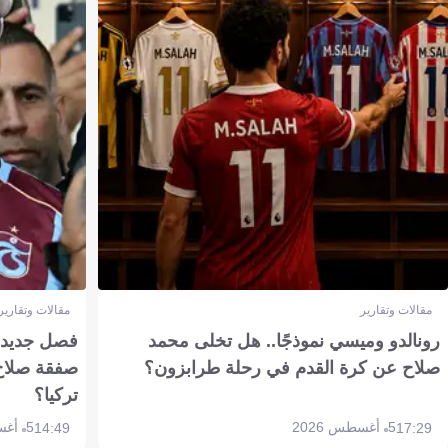
مقالات وتقارير
مقالات وتقارير
رونالدو وميسي نموذجًا.. هل تخلى محمد
فصل جديد بم
صلاح عن كرة القدم في رحلة طرابزون؟
صفقة صلاح
تركيا؟
5 أغسطس 2026
5 أغسطس 2026
14:49
17:29