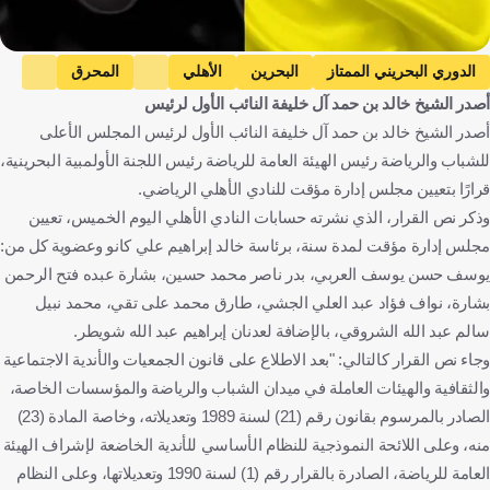
الدوري البحريني الممتاز
البحرين
الأهلي
المحرق
أصدر الشيخ خالد بن حمد آل خليفة النائب الأول لرئيس
كرة قدم
أصدر الشيخ خالد بن حمد آل خليفة النائب الأول لرئيس المجلس الأعلى
للشباب والرياضة رئيس الهيئة العامة للرياضة رئيس اللجنة الأولمبية البحرينية،
قرارًا بتعيين مجلس إدارة مؤقت للنادي الأهلي الرياضي.
وذكر نص القرار، الذي نشرته حسابات النادي الأهلي اليوم الخميس، تعيين
مجلس إدارة مؤقت لمدة سنة، برئاسة خالد إبراهيم علي كانو وعضوية كل من:
يوسف حسن يوسف العربي، بدر ناصر محمد حسين، بشارة عبده فتح الرحمن
بشارة، نواف فؤاد عبد العلي الجشي، طارق محمد على تقي، محمد نبيل
سالم عبد الله الشروقي، بالإضافة لعدنان إبراهيم عبد الله شويطر.
وجاء نص القرار كالتالي: "بعد الاطلاع على قانون الجمعيات والأندية الاجتماعية
والثقافية والهيئات العاملة في ميدان الشباب والرياضة والمؤسسات الخاصة،
الصادر بالمرسوم بقانون رقم (21) لسنة 1989 وتعديلاته، وخاصة المادة (23)
منه، وعلى اللائحة النموذجية للنظام الأساسي للأندية الخاضعة لإشراف الهيئة
العامة للرياضة، الصادرة بالقرار رقم (1) لسنة 1990 وتعديلاتها، وعلى النظام