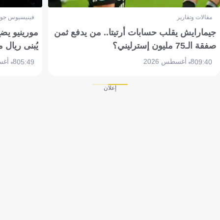
مقالات وتقارير
فينيسيوس جون
جيمارايش يقلب حسابات أرتيتا.. من يدفع ثمن
مورينيو يض
صفقة الـ75 مليون إسترليني؟
يُبنى ريال 
8 أغسطس 2026
8 أغسطس 2026
05:49
09:40
إعلان