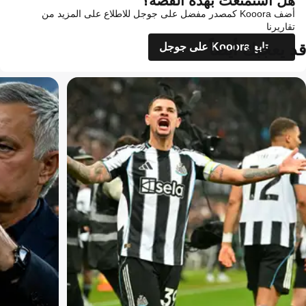
هل استمتعت بهذه القصة؟
أضف Kooora كمصدر مفضل على جوجل للاطلاع على المزيد من
تقاريرنا
قد يعجبك أيضاً
تابع Kooora على جوجل